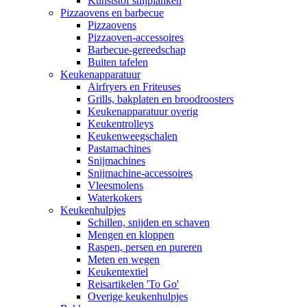
Kunststof snijplanken
Pizzaovens en barbecue
Pizzaovens
Pizzaoven-accessoires
Barbecue-gereedschap
Buiten tafelen
Keukenapparatuur
Airfryers en Friteuses
Grills, bakplaten en broodroosters
Keukenapparatuur overig
Keukentrolleys
Keukenweegschalen
Pastamachines
Snijmachines
Snijmachine-accessoires
Vleesmolens
Waterkokers
Keukenhulpjes
Schillen, snijden en schaven
Mengen en kloppen
Raspen, persen en pureren
Meten en wegen
Keukentextiel
Reisartikelen 'To Go'
Overige keukenhulpjes