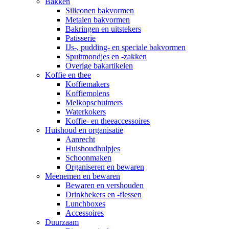
Bakken
Siliconen bakvormen
Metalen bakvormen
Bakringen en uitstekers
Patisserie
IJs-, pudding- en speciale bakvormen
Spuitmondjes en -zakken
Overige bakartikelen
Koffie en thee
Koffiemakers
Koffiemolens
Melkopschuimers
Waterkokers
Koffie- en theeaccessoires
Huishoud en organisatie
Aanrecht
Huishoudhulpjes
Schoonmaken
Organiseren en bewaren
Meenemen en bewaren
Bewaren en vershouden
Drinkbekers en -flessen
Lunchboxes
Accessoires
Duurzaam