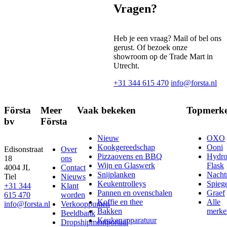
Vragen?
Heb je een vraag? Mail of bel ons
gerust. Of bezoek onze
showroom op de Trade Mart in
Utrecht.
+31 344 615 470
info@forsta.nl
Första
Meer
Vaak bekeken
Topmerk
bv
Första
Nieuw
OXO
Kookgereedschap
Ooni
Edisonstraat
Over
Pizzaovens en BBQ
Hydr
18
ons
Wijn en Glaswerk
Flask
4004 JL
Contact
Snijplanken
Nach
Tiel
Nieuws
Keukentrolleys
Spieg
+31 344
Klant
Pannen en ovenschalen
Graef
615 470
worden
Koffie en thee
Alle
info@forsta.nl
Verkooppunten
Bakken
merke
Beeldbank
Keukenapparatuur
Dropshipmentportaal