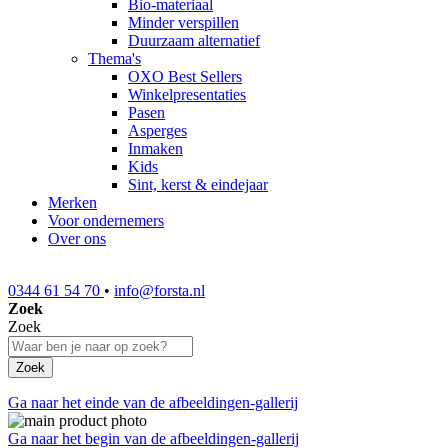
Bio-materiaal
Minder verspillen
Duurzaam alternatief
Thema's
OXO Best Sellers
Winkelpresentaties
Pasen
Asperges
Inmaken
Kids
Sint, kerst & eindejaar
Merken
Voor ondernemers
Over ons
0344 61 54 70
•
info@forsta.nl
Zoek
Zoek
Zoek
Ga naar het einde van de afbeeldingen-gallerij
Ga naar het begin van de afbeeldingen-gallerij