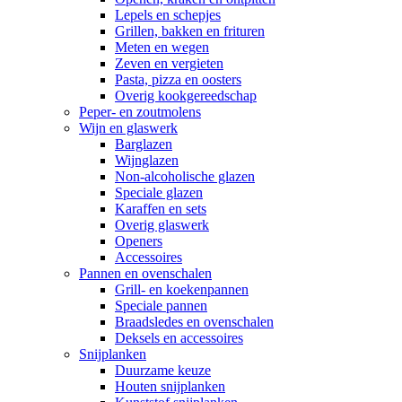
Lepels en schepjes
Grillen, bakken en frituren
Meten en wegen
Zeven en vergieten
Pasta, pizza en oosters
Overig kookgereedschap
Peper- en zoutmolens
Wijn en glaswerk
Barglazen
Wijnglazen
Non-alcoholische glazen
Speciale glazen
Karaffen en sets
Overig glaswerk
Openers
Accessoires
Pannen en ovenschalen
Grill- en koekenpannen
Speciale pannen
Braadsledes en ovenschalen
Deksels en accessoires
Snijplanken
Duurzame keuze
Houten snijplanken