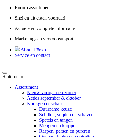
Enorm assortiment
Snel en uit eigen voorraad
Actuele en complete informatie
Marketing- en verkoopsupport
About Första
Service en contact
Sluit menu
Assortiment
Nieuw voorjaar en zomer
Acties september & oktober
Kookgereedschap
Duurzame keuze
Schillen, snijden en schaven
Spatels en tangen
Mengen en kloppen
Raspen, persen en pureren
Openen, kraken en ontpitten