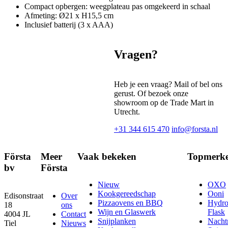
Compact opbergen: weegplateau pas omgekeerd in schaal
Afmeting: Ø21 x H15,5 cm
Inclusief batterij (3 x AAA)
Vragen?
Heb je een vraag? Mail of bel ons
gerust. Of bezoek onze
showroom op de Trade Mart in
Utrecht.
+31 344 615 470
info@forsta.nl
Första
Meer
Vaak bekeken
Topmerk
bv
Första
Nieuw
OXO
Kookgereedschap
Ooni
Edisonstraat
Over
Pizzaovens en BBQ
Hydr
18
ons
Wijn en Glaswerk
Flask
4004 JL
Contact
Snijplanken
Nach
Tiel
Nieuws