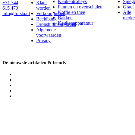
Keukentrolleys
Spieg
+31 344
Klant
Pannen en ovenschalen
Graef
615 470
worden
Koffie en thee
Alle
info@forsta.nl
Verkooppunten
Bakken
merke
Beeldbank
Keukenapparatuur
Dropshipmentportaal
Algemene
voorwaarden
Privacy
De nieuwste artikelen & trends