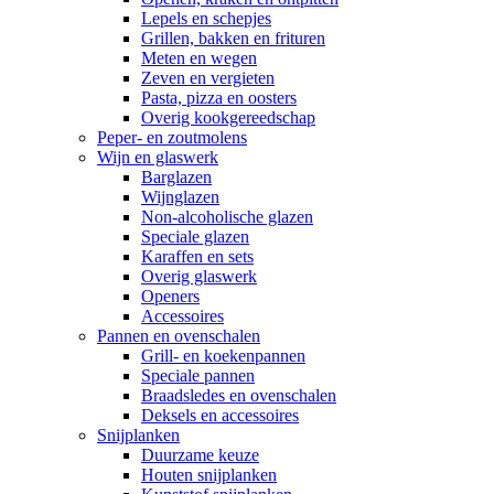
Lepels en schepjes
Grillen, bakken en frituren
Meten en wegen
Zeven en vergieten
Pasta, pizza en oosters
Overig kookgereedschap
Peper- en zoutmolens
Wijn en glaswerk
Barglazen
Wijnglazen
Non-alcoholische glazen
Speciale glazen
Karaffen en sets
Overig glaswerk
Openers
Accessoires
Pannen en ovenschalen
Grill- en koekenpannen
Speciale pannen
Braadsledes en ovenschalen
Deksels en accessoires
Snijplanken
Duurzame keuze
Houten snijplanken