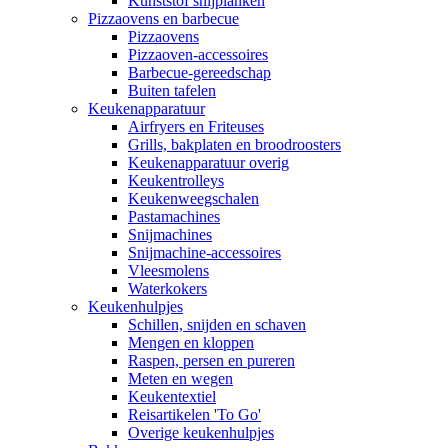
Kunststof snijplanken
Pizzaovens en barbecue
Pizzaovens
Pizzaoven-accessoires
Barbecue-gereedschap
Buiten tafelen
Keukenapparatuur
Airfryers en Friteuses
Grills, bakplaten en broodroosters
Keukenapparatuur overig
Keukentrolleys
Keukenweegschalen
Pastamachines
Snijmachines
Snijmachine-accessoires
Vleesmolens
Waterkokers
Keukenhulpjes
Schillen, snijden en schaven
Mengen en kloppen
Raspen, persen en pureren
Meten en wegen
Keukentextiel
Reisartikelen 'To Go'
Overige keukenhulpjes