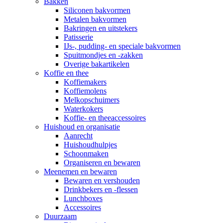
Bakken
Siliconen bakvormen
Metalen bakvormen
Bakringen en uitstekers
Patisserie
IJs-, pudding- en speciale bakvormen
Spuitmondjes en -zakken
Overige bakartikelen
Koffie en thee
Koffiemakers
Koffiemolens
Melkopschuimers
Waterkokers
Koffie- en theeaccessoires
Huishoud en organisatie
Aanrecht
Huishoudhulpjes
Schoonmaken
Organiseren en bewaren
Meenemen en bewaren
Bewaren en vershouden
Drinkbekers en -flessen
Lunchboxes
Accessoires
Duurzaam