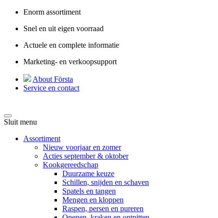
Enorm assortiment
Snel en uit eigen voorraad
Actuele en complete informatie
Marketing- en verkoopsupport
About Första
Service en contact
Sluit menu
Assortiment
Nieuw voorjaar en zomer
Acties september & oktober
Kookgereedschap
Duurzame keuze
Schillen, snijden en schaven
Spatels en tangen
Mengen en kloppen
Raspen, persen en pureren
Openen, kraken en ontpitten