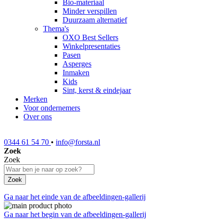
Bio-materiaal
Minder verspillen
Duurzaam alternatief
Thema's
OXO Best Sellers
Winkelpresentaties
Pasen
Asperges
Inmaken
Kids
Sint, kerst & eindejaar
Merken
Voor ondernemers
Over ons
0344 61 54 70
•
info@forsta.nl
Zoek
Zoek
Zoek
Ga naar het einde van de afbeeldingen-gallerij
Ga naar het begin van de afbeeldingen-gallerij