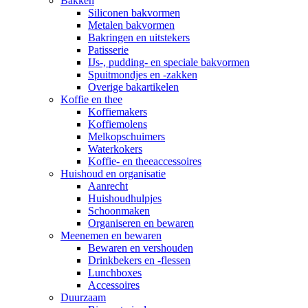
Bakken
Siliconen bakvormen
Metalen bakvormen
Bakringen en uitstekers
Patisserie
IJs-, pudding- en speciale bakvormen
Spuitmondjes en -zakken
Overige bakartikelen
Koffie en thee
Koffiemakers
Koffiemolens
Melkopschuimers
Waterkokers
Koffie- en theeaccessoires
Huishoud en organisatie
Aanrecht
Huishoudhulpjes
Schoonmaken
Organiseren en bewaren
Meenemen en bewaren
Bewaren en vershouden
Drinkbekers en -flessen
Lunchboxes
Accessoires
Duurzaam