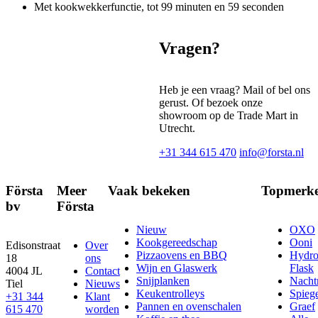
Met kookwekkerfunctie, tot 99 minuten en 59 seconden
Vragen?
Heb je een vraag? Mail of bel ons
gerust. Of bezoek onze
showroom op de Trade Mart in
Utrecht.
+31 344 615 470
info@forsta.nl
Första
Meer
Vaak bekeken
Topmerk
bv
Första
Nieuw
OXO
Kookgereedschap
Ooni
Edisonstraat
Over
Pizzaovens en BBQ
Hydr
18
ons
Wijn en Glaswerk
Flask
4004 JL
Contact
Snijplanken
Nach
Tiel
Nieuws
Keukentrolleys
Spieg
+31 344
Klant
Pannen en ovenschalen
Graef
615 470
worden