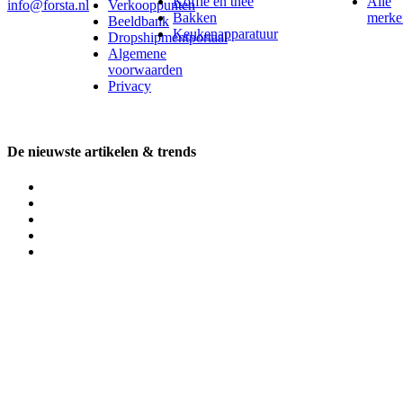
Koffie en thee
Alle
info@forsta.nl
Verkooppunten
Bakken
merke
Beeldbank
Keukenapparatuur
Dropshipmentportaal
Algemene
voorwaarden
Privacy
De nieuwste artikelen & trends