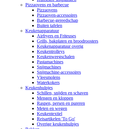
Pizzaovens en barbecue
Pizzaovens
Pizzaoven-accessoires
Barbecue-gereedschap
Buiten tafelen
Keukenapparatuur
Airfryers en Friteuses
Grills, bakplaten en broodroosters
Keukenapparatuur overig
Keukentrolleys
Keukenweegschalen
Pastamachines
Snijmachines
Snijmachine-accessoires
Vleesmolens
Waterkokers
Keukenhulpjes
Schillen, snijden en schaven
Mengen en kloppen
Raspen, persen en pureren
Meten en wegen
Keukentextiel
Reisartikelen 'To Go'
Overige keukenhulpjes