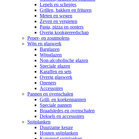
Lepels en schepjes
Grillen, bakken en frituren
Meten en wegen
Zeven en vergieten
Pasta, pizza en oosters
Overig kookgereedschap
Peper- en zoutmolens
Wijn en glaswerk
Barglazen
Wijnglazen
Non-alcoholische glazen
Speciale glazen
Karaffen en sets
Overig glaswerk
Openers
Accessoires
Pannen en ovenschalen
Grill- en koekenpannen
Speciale pannen
Braadsledes en ovenschalen
Deksels en accessoires
Snijplanken
Duurzame keuze
Houten snijplanken
Kunststof snijplanken