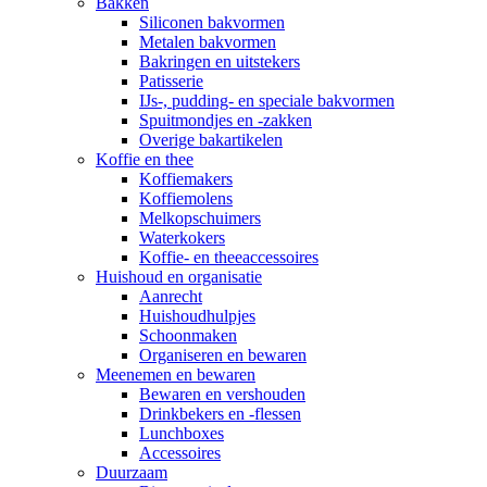
Bakken
Siliconen bakvormen
Metalen bakvormen
Bakringen en uitstekers
Patisserie
IJs-, pudding- en speciale bakvormen
Spuitmondjes en -zakken
Overige bakartikelen
Koffie en thee
Koffiemakers
Koffiemolens
Melkopschuimers
Waterkokers
Koffie- en theeaccessoires
Huishoud en organisatie
Aanrecht
Huishoudhulpjes
Schoonmaken
Organiseren en bewaren
Meenemen en bewaren
Bewaren en vershouden
Drinkbekers en -flessen
Lunchboxes
Accessoires
Duurzaam