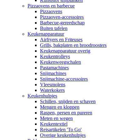
Kunststof snijplanken
Pizzaovens en barbecue
Pizzaovens
Pizzaoven-accessoires
Barbecue-gereedschap
Buiten tafelen
Keukenapparatuur
Airfryers en Friteuses
Grills, bakplaten en broodroosters
Keukenapparatuur overig
Keukentrolleys
Keukenweegschalen
Pastamachines
Snijmachines
Snijmachine-accessoires
Vleesmolens
Waterkokers
Keukenhulpjes
Schillen, snijden en schaven
Mengen en kloppen
Raspen, persen en pureren
Meten en wegen
Keukentextiel
Reisartikelen 'To Go'
Overige keukenhulpjes