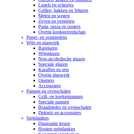
Lepels en schepjes
Grillen, bakken en frituren
Meten en wegen
Zeven en vergieten
Pasta, pizza en oosters
Overig kookgereedschap
Peper- en zoutmolens
Wijn en glaswerk
Barglazen
Wijnglazen
Non-alcoholische glazen
Speciale glazen
Karaffen en sets
Overig glaswerk
Openers
Accessoires
Pannen en ovenschalen
Grill- en koekenpannen
Speciale pannen
Braadsledes en ovenschalen
Deksels en accessoires
Snijplanken
Duurzame keuze
Houten snijplanken