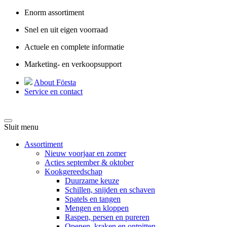
Enorm assortiment
Snel en uit eigen voorraad
Actuele en complete informatie
Marketing- en verkoopsupport
About Första
Service en contact
Sluit menu
Assortiment
Nieuw voorjaar en zomer
Acties september & oktober
Kookgereedschap
Duurzame keuze
Schillen, snijden en schaven
Spatels en tangen
Mengen en kloppen
Raspen, persen en pureren
Openen, kraken en ontpitten