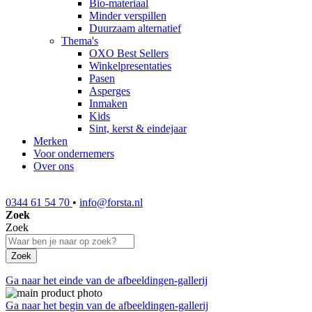
Bio-materiaal
Minder verspillen
Duurzaam alternatief
Thema's
OXO Best Sellers
Winkelpresentaties
Pasen
Asperges
Inmaken
Kids
Sint, kerst & eindejaar
Merken
Voor ondernemers
Over ons
0344 61 54 70
•
info@forsta.nl
Zoek
Zoek
Zoek
Ga naar het einde van de afbeeldingen-gallerij
Ga naar het begin van de afbeeldingen-gallerij