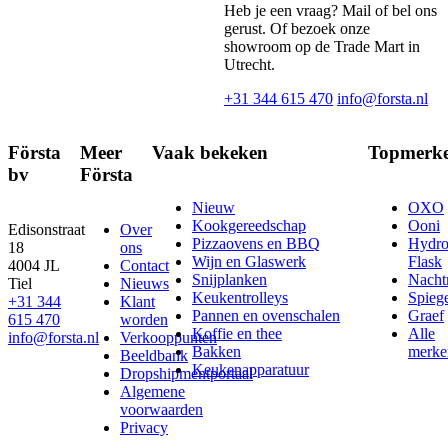
Heb je een vraag? Mail of bel ons
gerust. Of bezoek onze
showroom op de Trade Mart in
Utrecht.
+31 344 615 470
info@forsta.nl
Första
Meer
Vaak bekeken
Topmerk
bv
Första
Nieuw
OXO
Kookgereedschap
Ooni
Edisonstraat
Over
Pizzaovens en BBQ
Hydr
18
ons
Wijn en Glaswerk
Flask
4004 JL
Contact
Snijplanken
Nach
Tiel
Nieuws
Keukentrolleys
Spieg
+31 344
Klant
Pannen en ovenschalen
Graef
615 470
worden
Koffie en thee
Alle
info@forsta.nl
Verkooppunten
Bakken
merke
Beeldbank
Keukenapparatuur
Dropshipmentportaal
Algemene
voorwaarden
Privacy