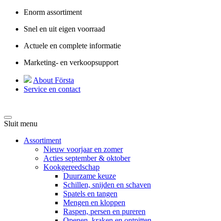
Enorm assortiment
Snel en uit eigen voorraad
Actuele en complete informatie
Marketing- en verkoopsupport
About Första
Service en contact
Sluit menu
Assortiment
Nieuw voorjaar en zomer
Acties september & oktober
Kookgereedschap
Duurzame keuze
Schillen, snijden en schaven
Spatels en tangen
Mengen en kloppen
Raspen, persen en pureren
Openen, kraken en ontpitten