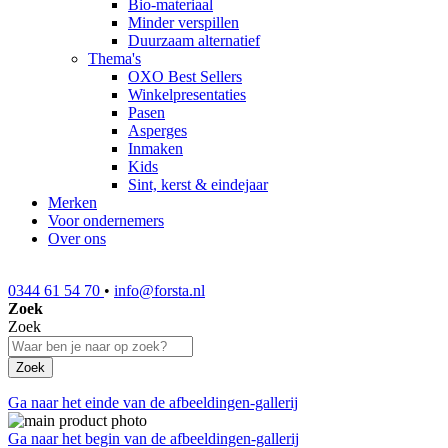
Bio-materiaal
Minder verspillen
Duurzaam alternatief
Thema's
OXO Best Sellers
Winkelpresentaties
Pasen
Asperges
Inmaken
Kids
Sint, kerst & eindejaar
Merken
Voor ondernemers
Over ons
0344 61 54 70
•
info@forsta.nl
Zoek
Zoek
Zoek
Ga naar het einde van de afbeeldingen-gallerij
Ga naar het begin van de afbeeldingen-gallerij