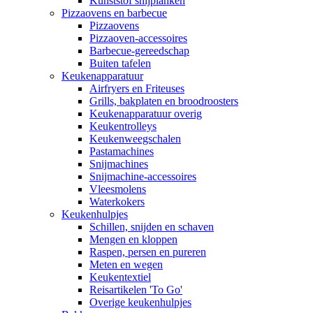
Kunststof snijplanken
Pizzaovens en barbecue
Pizzaovens
Pizzaoven-accessoires
Barbecue-gereedschap
Buiten tafelen
Keukenapparatuur
Airfryers en Friteuses
Grills, bakplaten en broodroosters
Keukenapparatuur overig
Keukentrolleys
Keukenweegschalen
Pastamachines
Snijmachines
Snijmachine-accessoires
Vleesmolens
Waterkokers
Keukenhulpjes
Schillen, snijden en schaven
Mengen en kloppen
Raspen, persen en pureren
Meten en wegen
Keukentextiel
Reisartikelen 'To Go'
Overige keukenhulpjes