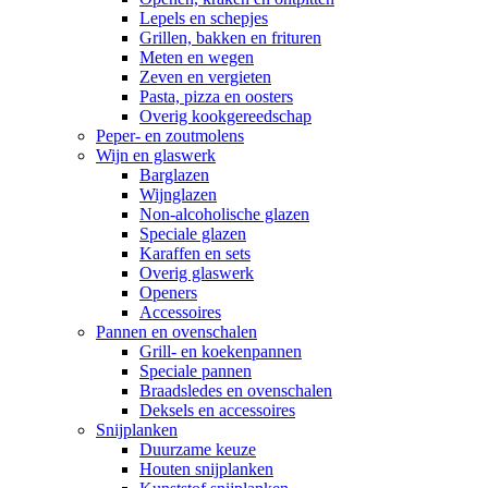
Lepels en schepjes
Grillen, bakken en frituren
Meten en wegen
Zeven en vergieten
Pasta, pizza en oosters
Overig kookgereedschap
Peper- en zoutmolens
Wijn en glaswerk
Barglazen
Wijnglazen
Non-alcoholische glazen
Speciale glazen
Karaffen en sets
Overig glaswerk
Openers
Accessoires
Pannen en ovenschalen
Grill- en koekenpannen
Speciale pannen
Braadsledes en ovenschalen
Deksels en accessoires
Snijplanken
Duurzame keuze
Houten snijplanken