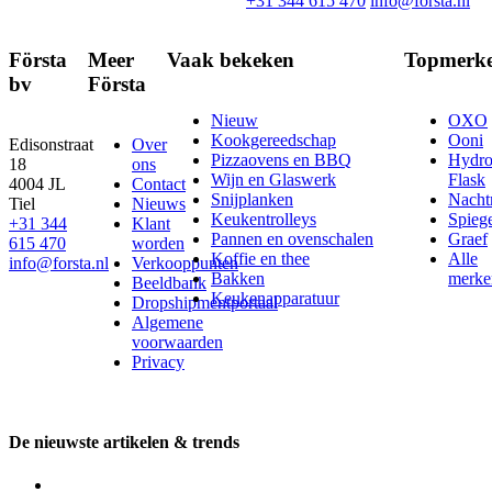
+31 344 615 470
info@forsta.nl
Första
Meer
Vaak bekeken
Topmerk
bv
Första
Nieuw
OXO
Kookgereedschap
Ooni
Edisonstraat
Over
Pizzaovens en BBQ
Hydr
18
ons
Wijn en Glaswerk
Flask
4004 JL
Contact
Snijplanken
Nach
Tiel
Nieuws
Keukentrolleys
Spieg
+31 344
Klant
Pannen en ovenschalen
Graef
615 470
worden
Koffie en thee
Alle
info@forsta.nl
Verkooppunten
Bakken
merke
Beeldbank
Keukenapparatuur
Dropshipmentportaal
Algemene
voorwaarden
Privacy
De nieuwste artikelen & trends