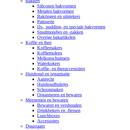
Bakken
Siliconen bakvormen
Metalen bakvormen
Bakringen en uitstekers
Patisserie
IJs-, pudding- en speciale bakvormen
Spuitmondjes en -zakken
Overige bakartikelen
Koffie en thee
Koffiemakers
Koffiemolens
Melkopschuimers
Waterkokers
Koffie- en theeaccessoires
Huishoud en organisatie
Aanrecht
Huishoudhulpjes
Schoonmaken
Organiseren en bewaren
Meenemen en bewaren
Bewaren en vershouden
Drinkbekers en -flessen
Lunchboxes
Accessoires
Duurzaam