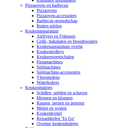
Kunststof snijplanken
Pizzaovens en barbecue
Pizzaovens
Pizzaoven-accessoires
Barbecue-gereedschap
Buiten tafelen
Keukenapparatuur
Airfryers en Friteuses
Grills, bakplaten en broodroosters
Keukenapparatuur overig
Keukentrolleys
Keukenweegschalen
Pastamachines
Snijmachines
Snijmachine-accessoires
Vleesmolens
Waterkokers
Keukenhulpjes
Schillen, snijden en schaven
Mengen en kloppen
Raspen, persen en pureren
Meten en wegen
Keukentextiel
Reisartikelen 'To Go'
Overige keukenhulpjes