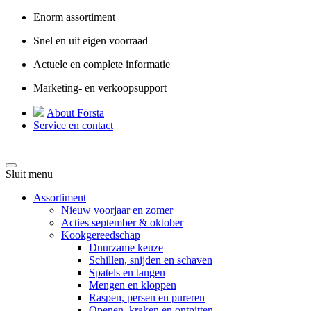
Enorm assortiment
Snel en uit eigen voorraad
Actuele en complete informatie
Marketing- en verkoopsupport
About Första
Service en contact
Sluit menu
Assortiment
Nieuw voorjaar en zomer
Acties september & oktober
Kookgereedschap
Duurzame keuze
Schillen, snijden en schaven
Spatels en tangen
Mengen en kloppen
Raspen, persen en pureren
Openen, kraken en ontpitten