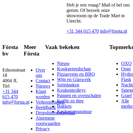
Heb je een vraag? Mail of bel ons
gerust. Of bezoek onze
showroom op de Trade Mart in
Utrecht.
+31 344 615 470
info@forsta.nl
Första
Meer
Vaak bekeken
Topmerk
bv
Första
Nieuw
OXO
Kookgereedschap
Ooni
Edisonstraat
Over
Pizzaovens en BBQ
Hydr
18
ons
Wijn en Glaswerk
Flask
4004 JL
Contact
Snijplanken
Nach
Tiel
Nieuws
Keukentrolleys
Spieg
+31 344
Klant
Pannen en ovenschalen
Graef
615 470
worden
Koffie en thee
Alle
info@forsta.nl
Verkooppunten
Bakken
merke
Beeldbank
Keukenapparatuur
Dropshipmentportaal
Algemene
voorwaarden
Privacy