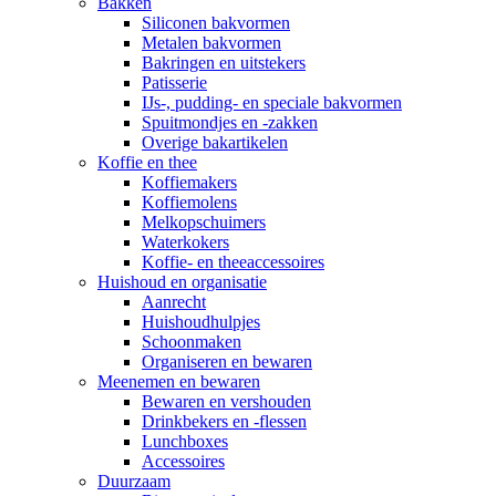
Bakken
Siliconen bakvormen
Metalen bakvormen
Bakringen en uitstekers
Patisserie
IJs-, pudding- en speciale bakvormen
Spuitmondjes en -zakken
Overige bakartikelen
Koffie en thee
Koffiemakers
Koffiemolens
Melkopschuimers
Waterkokers
Koffie- en theeaccessoires
Huishoud en organisatie
Aanrecht
Huishoudhulpjes
Schoonmaken
Organiseren en bewaren
Meenemen en bewaren
Bewaren en vershouden
Drinkbekers en -flessen
Lunchboxes
Accessoires
Duurzaam