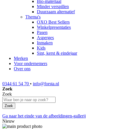
Bio-materiaal
Minder verspillen
Duurzaam alternatief
Thema's
OXO Best Sellers
Winkelpresentaties
Pasen
Asperges
Inmaken
Kids
Sint, kerst & eindejaar
Merken
Voor ondernemers
Over ons
0344 61 54 70
•
info@forsta.nl
Zoek
Zoek
Zoek
Ga naar het einde van de afbeeldingen-gallerij
Nieuw