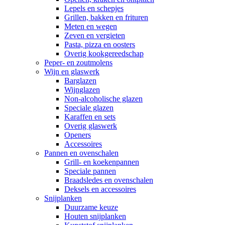
Lepels en schepjes
Grillen, bakken en frituren
Meten en wegen
Zeven en vergieten
Pasta, pizza en oosters
Overig kookgereedschap
Peper- en zoutmolens
Wijn en glaswerk
Barglazen
Wijnglazen
Non-alcoholische glazen
Speciale glazen
Karaffen en sets
Overig glaswerk
Openers
Accessoires
Pannen en ovenschalen
Grill- en koekenpannen
Speciale pannen
Braadsledes en ovenschalen
Deksels en accessoires
Snijplanken
Duurzame keuze
Houten snijplanken