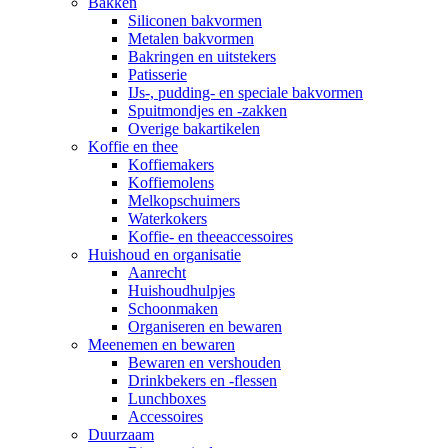
Bakken
Siliconen bakvormen
Metalen bakvormen
Bakringen en uitstekers
Patisserie
IJs-, pudding- en speciale bakvormen
Spuitmondjes en -zakken
Overige bakartikelen
Koffie en thee
Koffiemakers
Koffiemolens
Melkopschuimers
Waterkokers
Koffie- en theeaccessoires
Huishoud en organisatie
Aanrecht
Huishoudhulpjes
Schoonmaken
Organiseren en bewaren
Meenemen en bewaren
Bewaren en vershouden
Drinkbekers en -flessen
Lunchboxes
Accessoires
Duurzaam