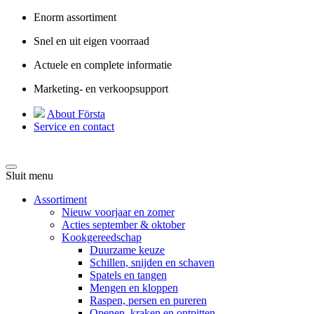
Enorm assortiment
Snel en uit eigen voorraad
Actuele en complete informatie
Marketing- en verkoopsupport
About Första
Service en contact
Sluit menu
Assortiment
Nieuw voorjaar en zomer
Acties september & oktober
Kookgereedschap
Duurzame keuze
Schillen, snijden en schaven
Spatels en tangen
Mengen en kloppen
Raspen, persen en pureren
Openen, kraken en ontpitten