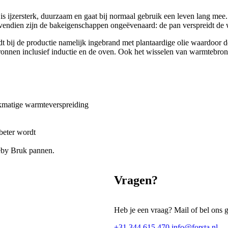
jzersterk, duurzaam en gaat bij normaal gebruik een leven lang mee. G
vendien zijn de bakeigenschappen ongeëvenaard: de pan verspreidt de wa
 bij de productie namelijk ingebrand met plantaardige olie waardoor de
ebronnen inclusief inductie en de oven. Ook het wisselen van warmtebro
jkmatige warmteverspreiding
 beter wordt
by Bruk pannen.
Vragen?
Heb je een vraag? Mail of bel ons 
+31 344 615 470
info@forsta.nl