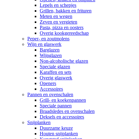
Lepels en schepjes
Grillen, bakken en frituren
Meten en wegen
Zeven en vergieten
Pasta, pizza en oosters
Overig kookgereedschap
Peper- en zoutmolens
Wijn en glaswerk
Barglazen
Wijnglazen
Non-alcoholische glazen
Speciale glazen
Karaffen en sets
Overig glaswerk
Openers
Accessoires
Pannen en ovenschalen
Grill- en koekenpannen
Speciale pannen
Braadsledes en ovenschalen
Deksels en accessoires
Snijplanken
Duurzame keuze
Houten snijplanken