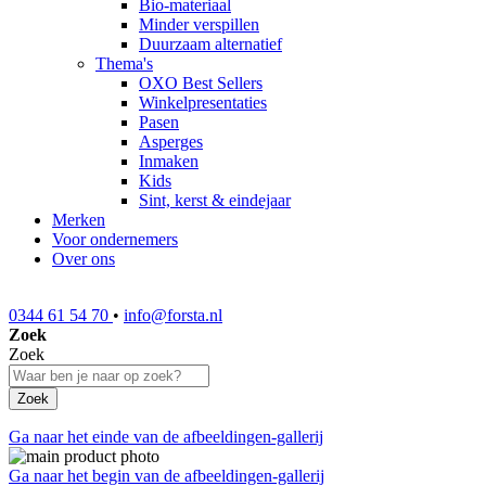
Bio-materiaal
Minder verspillen
Duurzaam alternatief
Thema's
OXO Best Sellers
Winkelpresentaties
Pasen
Asperges
Inmaken
Kids
Sint, kerst & eindejaar
Merken
Voor ondernemers
Over ons
0344 61 54 70
•
info@forsta.nl
Zoek
Zoek
Zoek
Ga naar het einde van de afbeeldingen-gallerij
Ga naar het begin van de afbeeldingen-gallerij