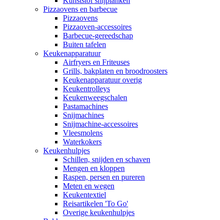
Kunststof snijplanken
Pizzaovens en barbecue
Pizzaovens
Pizzaoven-accessoires
Barbecue-gereedschap
Buiten tafelen
Keukenapparatuur
Airfryers en Friteuses
Grills, bakplaten en broodroosters
Keukenapparatuur overig
Keukentrolleys
Keukenweegschalen
Pastamachines
Snijmachines
Snijmachine-accessoires
Vleesmolens
Waterkokers
Keukenhulpjes
Schillen, snijden en schaven
Mengen en kloppen
Raspen, persen en pureren
Meten en wegen
Keukentextiel
Reisartikelen 'To Go'
Overige keukenhulpjes