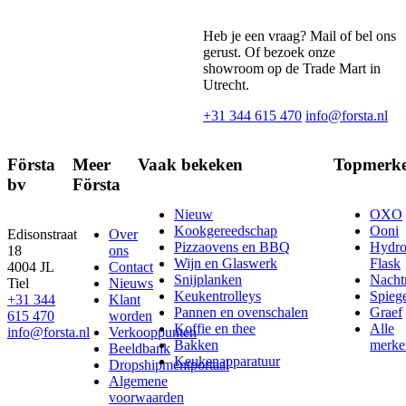
Heb je een vraag? Mail of bel ons
gerust. Of bezoek onze
showroom op de Trade Mart in
Utrecht.
+31 344 615 470
info@forsta.nl
Första
Meer
Vaak bekeken
Topmerk
bv
Första
Nieuw
OXO
Kookgereedschap
Ooni
Edisonstraat
Over
Pizzaovens en BBQ
Hydr
18
ons
Wijn en Glaswerk
Flask
4004 JL
Contact
Snijplanken
Nach
Tiel
Nieuws
Keukentrolleys
Spieg
+31 344
Klant
Pannen en ovenschalen
Graef
615 470
worden
Koffie en thee
Alle
info@forsta.nl
Verkooppunten
Bakken
merke
Beeldbank
Keukenapparatuur
Dropshipmentportaal
Algemene
voorwaarden