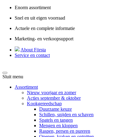
Enorm assortiment
Snel en uit eigen voorraad
Actuele en complete informatie
Marketing- en verkoopsupport
About Första
Service en contact
Sluit menu
Assortiment
Nieuw voorjaar en zomer
Acties september & oktober
Kookgereedschap
Duurzame keuze
Schillen, snijden en schaven
Spatels en tangen
Mengen en kloppen
Raspen, persen en pureren
Openen, kraken en ontpitten