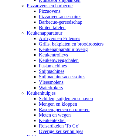
Kunststof snijplanken
Pizzaovens en barbecue
Pizzaovens
Pizzaoven-accessoires
Barbecue-gereedschap
Buiten tafelen
Keukenapparatuur
Airfryers en Friteuses
Grills, bakplaten en broodroosters
Keukenapparatuur overig
Keukentrolleys
Keukenweegschalen
Pastamachines
Snijmachines
Snijmachine-accessoires
Vleesmolens
Waterkokers
Keukenhulpjes
Schillen, snijden en schaven
Mengen en kloppen
Raspen, persen en pureren
Meten en wegen
Keukentextiel
Reisartikelen 'To Go'
Overige keukenhulpjes