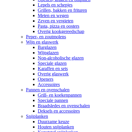
Lepels en schepjes
Grillen, bakken en frituren
Meten en wegen
Zeven en vergieten
Pasta, pizza en oosters
Overig kookgereedschap
Peper- en zoutmolens
Wijn en glaswerk
Barglazen
Wijnglazen
Non-alcoholische glazen
Speciale glazen
Karaffen en sets
Overig glaswerk
Openers
Accessoires
Pannen en ovenschalen
Grill- en koekenpannen
Speciale pannen
Braadsledes en ovenschalen
Deksels en accessoires
Snijplanken
Duurzame keuze
Houten snijplanken