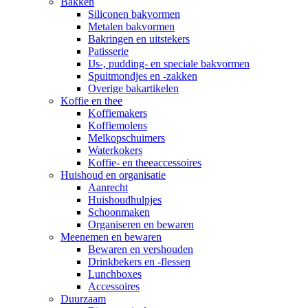
Bakken
Siliconen bakvormen
Metalen bakvormen
Bakringen en uitstekers
Patisserie
IJs-, pudding- en speciale bakvormen
Spuitmondjes en -zakken
Overige bakartikelen
Koffie en thee
Koffiemakers
Koffiemolens
Melkopschuimers
Waterkokers
Koffie- en theeaccessoires
Huishoud en organisatie
Aanrecht
Huishoudhulpjes
Schoonmaken
Organiseren en bewaren
Meenemen en bewaren
Bewaren en vershouden
Drinkbekers en -flessen
Lunchboxes
Accessoires
Duurzaam