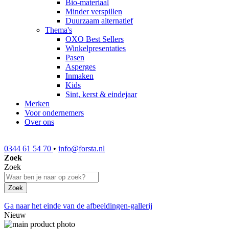
Bio-materiaal
Minder verspillen
Duurzaam alternatief
Thema's
OXO Best Sellers
Winkelpresentaties
Pasen
Asperges
Inmaken
Kids
Sint, kerst & eindejaar
Merken
Voor ondernemers
Over ons
0344 61 54 70
•
info@forsta.nl
Zoek
Zoek
Zoek
Ga naar het einde van de afbeeldingen-gallerij
Nieuw