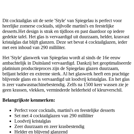
Dit cocktailglas uit de serie 'Style' van Spiegelau is perfect voor
heerlijke zomerse cocktails, stijlvolle martini's en feestelijke
desserts.Het design is strak en tijdloos en past daardoor op iedere
gedekte tafel. Het glas is vervaardigd uit duurzaam, helder, krasvast
kristalglas dat blijft glanzen. Deze set bevat 4 cocktailglazen, ieder
met een inhoud van 290 milliliter.
Het 'Style' glaswerk van Spiegelau wordt al sinds de 16e eeuw
ambachtelijk in Duitsland vervaardigd. Dankzij het geoptimaliseerde
platinium productieproces zijn de Spiegelau glazen duurzaam,
briljant helder en extreme sterk. Al het glaswerk heeft een prachtige
blijvende glans en is vervaardigd uit loodvrij kristalglas. En het glas
is zeer vaatwasmachinebestendig. Zelfs na 1500 keer wassen zie je
geen krassen, vlekken, verminderde helderheid of kleurverschil.
Belangrijkste kenmerken:
Perfect voor cocktails, martini's en feestelijke desserts
Set met 4 cocktailglazen van 290 milliliter
Loodvrij kristalglas
Zeer duurzaam en zeer krasbestendig
Helder en blijvend glanzend