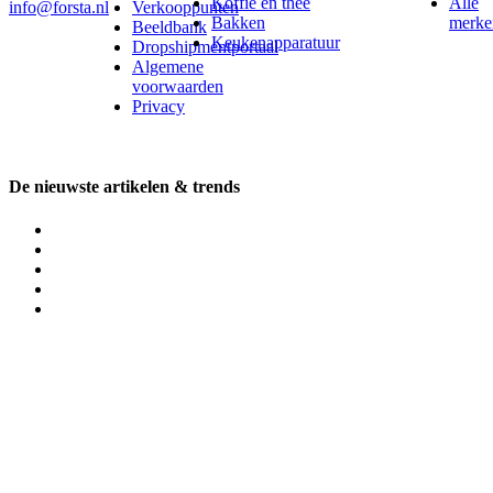
Koffie en thee
Alle
info@forsta.nl
Verkooppunten
Bakken
merke
Beeldbank
Keukenapparatuur
Dropshipmentportaal
Algemene
voorwaarden
Privacy
De nieuwste artikelen & trends