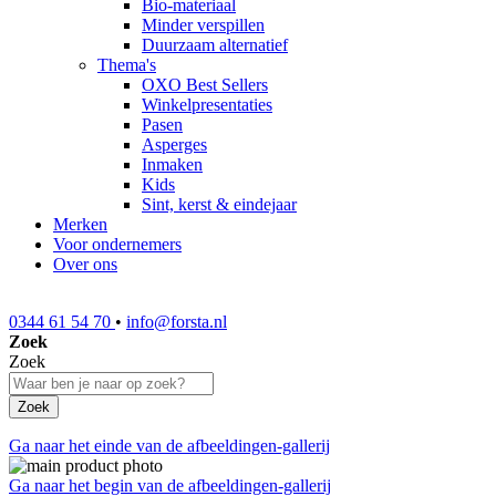
Bio-materiaal
Minder verspillen
Duurzaam alternatief
Thema's
OXO Best Sellers
Winkelpresentaties
Pasen
Asperges
Inmaken
Kids
Sint, kerst & eindejaar
Merken
Voor ondernemers
Over ons
0344 61 54 70
•
info@forsta.nl
Zoek
Zoek
Zoek
Ga naar het einde van de afbeeldingen-gallerij
Ga naar het begin van de afbeeldingen-gallerij