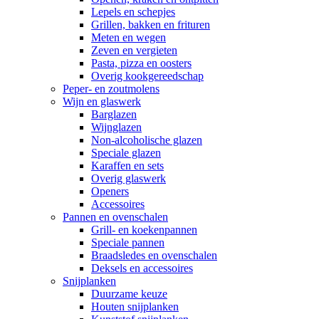
Lepels en schepjes
Grillen, bakken en frituren
Meten en wegen
Zeven en vergieten
Pasta, pizza en oosters
Overig kookgereedschap
Peper- en zoutmolens
Wijn en glaswerk
Barglazen
Wijnglazen
Non-alcoholische glazen
Speciale glazen
Karaffen en sets
Overig glaswerk
Openers
Accessoires
Pannen en ovenschalen
Grill- en koekenpannen
Speciale pannen
Braadsledes en ovenschalen
Deksels en accessoires
Snijplanken
Duurzame keuze
Houten snijplanken