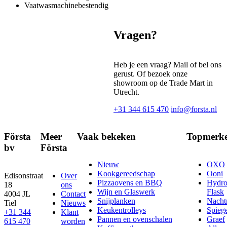
Vaatwasmachinebestendig
Vragen?
Heb je een vraag? Mail of bel ons
gerust. Of bezoek onze
showroom op de Trade Mart in
Utrecht.
+31 344 615 470
info@forsta.nl
Första
Meer
Vaak bekeken
Topmerk
bv
Första
Nieuw
OXO
Kookgereedschap
Ooni
Edisonstraat
Over
Pizzaovens en BBQ
Hydr
18
ons
Wijn en Glaswerk
Flask
4004 JL
Contact
Snijplanken
Nach
Tiel
Nieuws
Keukentrolleys
Spieg
+31 344
Klant
Pannen en ovenschalen
Graef
615 470
worden