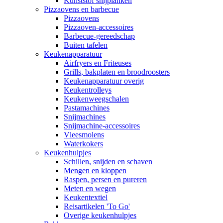
Kunststof snijplanken
Pizzaovens en barbecue
Pizzaovens
Pizzaoven-accessoires
Barbecue-gereedschap
Buiten tafelen
Keukenapparatuur
Airfryers en Friteuses
Grills, bakplaten en broodroosters
Keukenapparatuur overig
Keukentrolleys
Keukenweegschalen
Pastamachines
Snijmachines
Snijmachine-accessoires
Vleesmolens
Waterkokers
Keukenhulpjes
Schillen, snijden en schaven
Mengen en kloppen
Raspen, persen en pureren
Meten en wegen
Keukentextiel
Reisartikelen 'To Go'
Overige keukenhulpjes