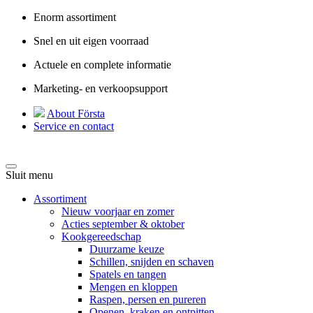
Enorm assortiment
Snel en uit eigen voorraad
Actuele en complete informatie
Marketing- en verkoopsupport
About Första
Service en contact
Sluit menu
Assortiment
Nieuw voorjaar en zomer
Acties september & oktober
Kookgereedschap
Duurzame keuze
Schillen, snijden en schaven
Spatels en tangen
Mengen en kloppen
Raspen, persen en pureren
Openen, kraken en ontpitten