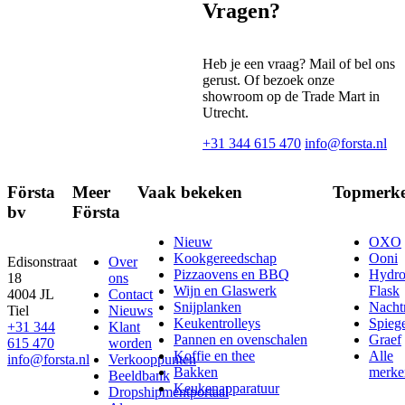
Vragen?
Heb je een vraag? Mail of bel ons
gerust. Of bezoek onze
showroom op de Trade Mart in
Utrecht.
+31 344 615 470
info@forsta.nl
Första
Meer
Vaak bekeken
Topmerk
bv
Första
Nieuw
OXO
Kookgereedschap
Ooni
Edisonstraat
Over
Pizzaovens en BBQ
Hydr
18
ons
Wijn en Glaswerk
Flask
4004 JL
Contact
Snijplanken
Nach
Tiel
Nieuws
Keukentrolleys
Spieg
+31 344
Klant
Pannen en ovenschalen
Graef
615 470
worden
Koffie en thee
Alle
info@forsta.nl
Verkooppunten
Bakken
merke
Beeldbank
Keukenapparatuur
Dropshipmentportaal