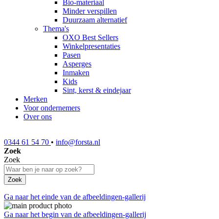
Bio-materiaal
Minder verspillen
Duurzaam alternatief
Thema's
OXO Best Sellers
Winkelpresentaties
Pasen
Asperges
Inmaken
Kids
Sint, kerst & eindejaar
Merken
Voor ondernemers
Over ons
0344 61 54 70
•
info@forsta.nl
Zoek
Zoek
Zoek
Ga naar het einde van de afbeeldingen-gallerij
Ga naar het begin van de afbeeldingen-gallerij