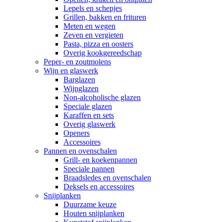
Lepels en schepjes
Grillen, bakken en frituren
Meten en wegen
Zeven en vergieten
Pasta, pizza en oosters
Overig kookgereedschap
Peper- en zoutmolens
Wijn en glaswerk
Barglazen
Wijnglazen
Non-alcoholische glazen
Speciale glazen
Karaffen en sets
Overig glaswerk
Openers
Accessoires
Pannen en ovenschalen
Grill- en koekenpannen
Speciale pannen
Braadsledes en ovenschalen
Deksels en accessoires
Snijplanken
Duurzame keuze
Houten snijplanken