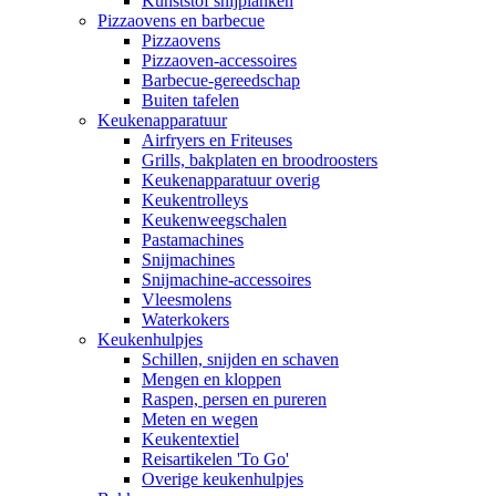
Kunststof snijplanken
Pizzaovens en barbecue
Pizzaovens
Pizzaoven-accessoires
Barbecue-gereedschap
Buiten tafelen
Keukenapparatuur
Airfryers en Friteuses
Grills, bakplaten en broodroosters
Keukenapparatuur overig
Keukentrolleys
Keukenweegschalen
Pastamachines
Snijmachines
Snijmachine-accessoires
Vleesmolens
Waterkokers
Keukenhulpjes
Schillen, snijden en schaven
Mengen en kloppen
Raspen, persen en pureren
Meten en wegen
Keukentextiel
Reisartikelen 'To Go'
Overige keukenhulpjes