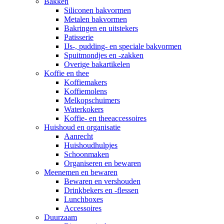
Bakken
Siliconen bakvormen
Metalen bakvormen
Bakringen en uitstekers
Patisserie
IJs-, pudding- en speciale bakvormen
Spuitmondjes en -zakken
Overige bakartikelen
Koffie en thee
Koffiemakers
Koffiemolens
Melkopschuimers
Waterkokers
Koffie- en theeaccessoires
Huishoud en organisatie
Aanrecht
Huishoudhulpjes
Schoonmaken
Organiseren en bewaren
Meenemen en bewaren
Bewaren en vershouden
Drinkbekers en -flessen
Lunchboxes
Accessoires
Duurzaam