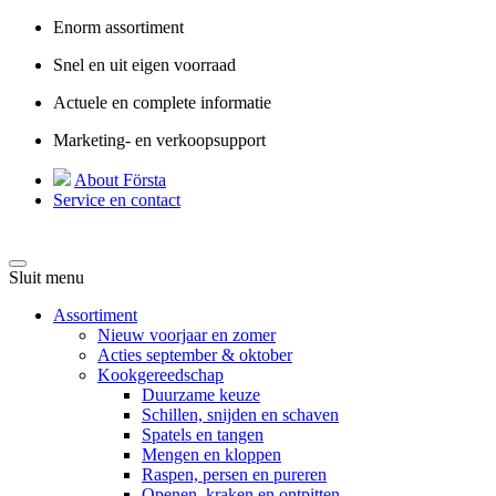
Enorm assortiment
Snel en uit eigen voorraad
Actuele en complete informatie
Marketing- en verkoopsupport
About Första
Service en contact
Sluit menu
Assortiment
Nieuw voorjaar en zomer
Acties september & oktober
Kookgereedschap
Duurzame keuze
Schillen, snijden en schaven
Spatels en tangen
Mengen en kloppen
Raspen, persen en pureren
Openen, kraken en ontpitten