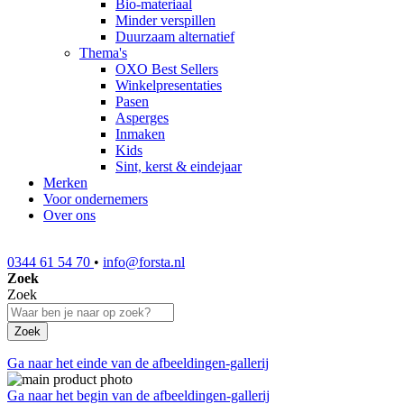
Bio-materiaal
Minder verspillen
Duurzaam alternatief
Thema's
OXO Best Sellers
Winkelpresentaties
Pasen
Asperges
Inmaken
Kids
Sint, kerst & eindejaar
Merken
Voor ondernemers
Over ons
0344 61 54 70
•
info@forsta.nl
Zoek
Zoek
Zoek
Ga naar het einde van de afbeeldingen-gallerij
Ga naar het begin van de afbeeldingen-gallerij