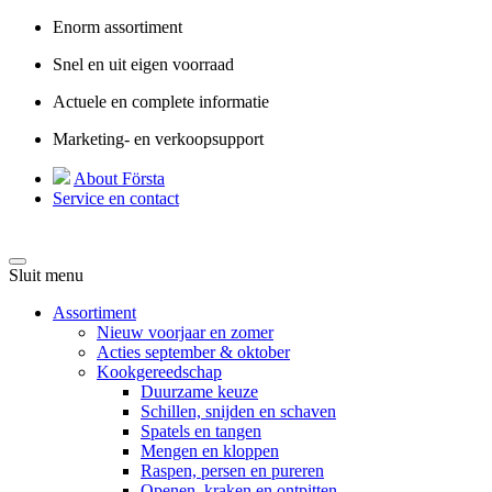
Enorm assortiment
Snel en uit eigen voorraad
Actuele en complete informatie
Marketing- en verkoopsupport
About Första
Service en contact
Sluit menu
Assortiment
Nieuw voorjaar en zomer
Acties september & oktober
Kookgereedschap
Duurzame keuze
Schillen, snijden en schaven
Spatels en tangen
Mengen en kloppen
Raspen, persen en pureren
Openen, kraken en ontpitten