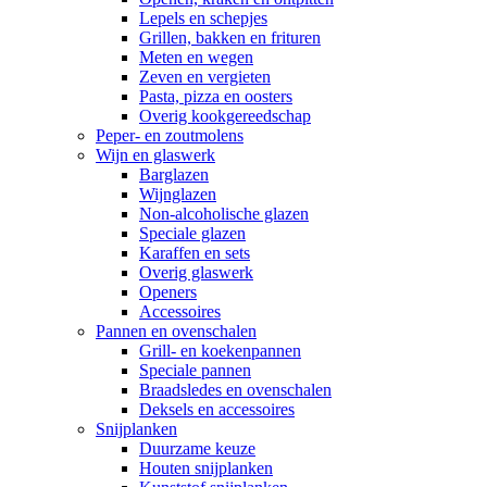
Lepels en schepjes
Grillen, bakken en frituren
Meten en wegen
Zeven en vergieten
Pasta, pizza en oosters
Overig kookgereedschap
Peper- en zoutmolens
Wijn en glaswerk
Barglazen
Wijnglazen
Non-alcoholische glazen
Speciale glazen
Karaffen en sets
Overig glaswerk
Openers
Accessoires
Pannen en ovenschalen
Grill- en koekenpannen
Speciale pannen
Braadsledes en ovenschalen
Deksels en accessoires
Snijplanken
Duurzame keuze
Houten snijplanken