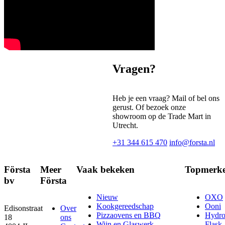
Vragen?
Heb je een vraag? Mail of bel ons
gerust. Of bezoek onze
showroom op de Trade Mart in
Utrecht.
+31 344 615 470
info@forsta.nl
Första
Meer
Vaak bekeken
Topmerk
bv
Första
Nieuw
OXO
Kookgereedschap
Ooni
Edisonstraat
Over
Pizzaovens en BBQ
Hydr
18
ons
Wijn en Glaswerk
Flask