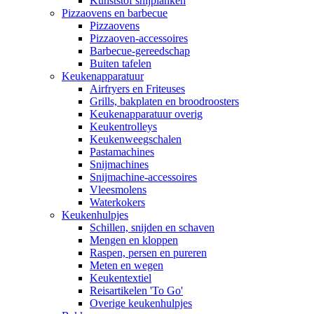
Kunststof snijplanken
Pizzaovens en barbecue
Pizzaovens
Pizzaoven-accessoires
Barbecue-gereedschap
Buiten tafelen
Keukenapparatuur
Airfryers en Friteuses
Grills, bakplaten en broodroosters
Keukenapparatuur overig
Keukentrolleys
Keukenweegschalen
Pastamachines
Snijmachines
Snijmachine-accessoires
Vleesmolens
Waterkokers
Keukenhulpjes
Schillen, snijden en schaven
Mengen en kloppen
Raspen, persen en pureren
Meten en wegen
Keukentextiel
Reisartikelen 'To Go'
Overige keukenhulpjes