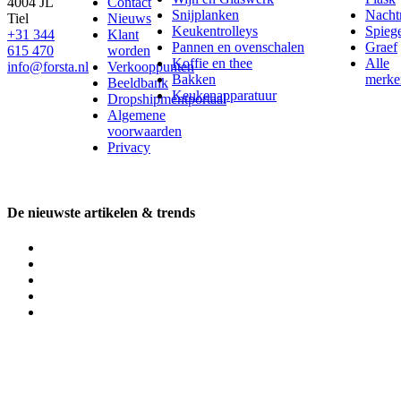
4004 JL
Contact
Snijplanken
Nach
Tiel
Nieuws
Keukentrolleys
Spieg
+31 344
Klant
Pannen en ovenschalen
Graef
615 470
worden
Koffie en thee
Alle
info@forsta.nl
Verkooppunten
Bakken
merke
Beeldbank
Keukenapparatuur
Dropshipmentportaal
Algemene
voorwaarden
Privacy
De nieuwste artikelen & trends