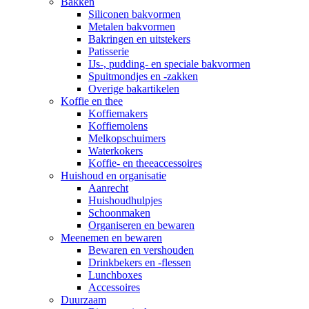
Bakken
Siliconen bakvormen
Metalen bakvormen
Bakringen en uitstekers
Patisserie
IJs-, pudding- en speciale bakvormen
Spuitmondjes en -zakken
Overige bakartikelen
Koffie en thee
Koffiemakers
Koffiemolens
Melkopschuimers
Waterkokers
Koffie- en theeaccessoires
Huishoud en organisatie
Aanrecht
Huishoudhulpjes
Schoonmaken
Organiseren en bewaren
Meenemen en bewaren
Bewaren en vershouden
Drinkbekers en -flessen
Lunchboxes
Accessoires
Duurzaam