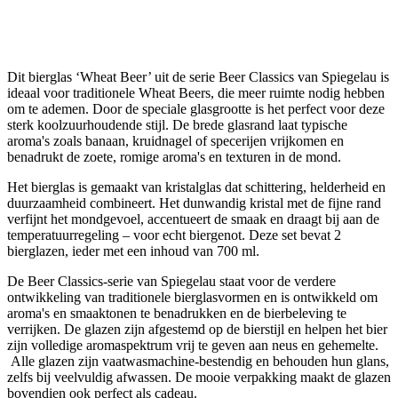
Dit bierglas ‘Wheat Beer’ uit de serie Beer Classics van Spiegelau is
ideaal voor traditionele Wheat Beers, die meer ruimte nodig hebben
om te ademen. Door de speciale glasgrootte is het perfect voor deze
sterk koolzuurhoudende stijl. De brede glasrand laat typische
aroma's zoals banaan, kruidnagel of specerijen vrijkomen en
benadrukt de zoete, romige aroma's en texturen in de mond.
Het bierglas is gemaakt van kristalglas dat schittering, helderheid en
duurzaamheid combineert. Het dunwandig kristal met de fijne rand
verfijnt het mondgevoel, accentueert de smaak en draagt bij aan de
temperatuurregeling – voor echt biergenot. Deze set bevat 2
bierglazen, ieder met een inhoud van 700 ml.
De Beer Classics-serie van Spiegelau staat voor de verdere
ontwikkeling van traditionele bierglasvormen en is ontwikkeld om
aroma's en smaaktonen te benadrukken en de bierbeleving te
verrijken. De glazen zijn afgestemd op de bierstijl en helpen het bier
zijn volledige aromaspektrum vrij te geven aan neus en gehemelte.
Alle glazen zijn vaatwasmachine-bestendig en behouden hun glans,
zelfs bij veelvuldig afwassen. De mooie verpakking maakt de glazen
bovendien ook perfect als cadeau.