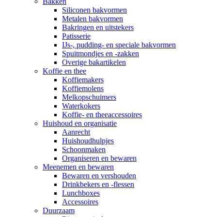
Bakken
Siliconen bakvormen
Metalen bakvormen
Bakringen en uitstekers
Patisserie
IJs-, pudding- en speciale bakvormen
Spuitmondjes en -zakken
Overige bakartikelen
Koffie en thee
Koffiemakers
Koffiemolens
Melkopschuimers
Waterkokers
Koffie- en theeaccessoires
Huishoud en organisatie
Aanrecht
Huishoudhulpjes
Schoonmaken
Organiseren en bewaren
Meenemen en bewaren
Bewaren en vershouden
Drinkbekers en -flessen
Lunchboxes
Accessoires
Duurzaam