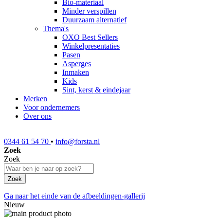
Bio-materiaal
Minder verspillen
Duurzaam alternatief
Thema's
OXO Best Sellers
Winkelpresentaties
Pasen
Asperges
Inmaken
Kids
Sint, kerst & eindejaar
Merken
Voor ondernemers
Over ons
0344 61 54 70
•
info@forsta.nl
Zoek
Zoek
Zoek
Ga naar het einde van de afbeeldingen-gallerij
Nieuw