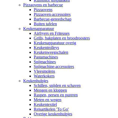
Kunststof snijplanken
Pizzaovens en barbecue
Pizzaovens
Pizzaoven-accessoires
Barbecue-gereedschap
Buiten tafelen
Keukenapparatuur
Airfryers en Friteuses
Grills, bakplaten en broodroosters
Keukenapparatuur overig
Keukentrolleys
Keukenweegschalen
Pastamachines
Snijmachines
Snijmachine-accessoires
Vleesmolens
Waterkokers
Keukenhulpjes
Schillen, snijden en schaven
Mengen en kloppen
Raspen, persen en pureren
Meten en wegen
Keukentextiel
Reisartikelen 'To Go'
Overige keukenhulpjes