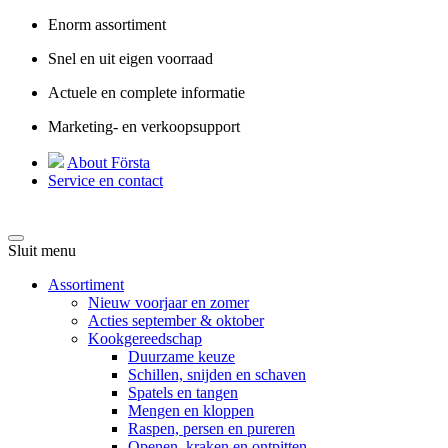
Enorm assortiment
Snel en uit eigen voorraad
Actuele en complete informatie
Marketing- en verkoopsupport
About Första
Service en contact
Sluit menu
Assortiment
Nieuw voorjaar en zomer
Acties september & oktober
Kookgereedschap
Duurzame keuze
Schillen, snijden en schaven
Spatels en tangen
Mengen en kloppen
Raspen, persen en pureren
Openen, kraken en ontpitten