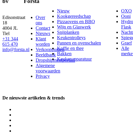
bv
Första
Nieuw
OXO
Kookgereedschap
Ooni
Edisonstraat
Over
Pizzaovens en BBQ
Hydr
18
ons
Wijn en Glaswerk
Flask
4004 JL
Contact
Snijplanken
Nach
Tiel
Nieuws
Keukentrolleys
Spieg
+31 344
Klant
Pannen en ovenschalen
Graef
615 470
worden
Koffie en thee
Alle
info@forsta.nl
Verkooppunten
Bakken
merke
Beeldbank
Keukenapparatuur
Dropshipmentportaal
Algemene
voorwaarden
Privacy
De nieuwste artikelen & trends