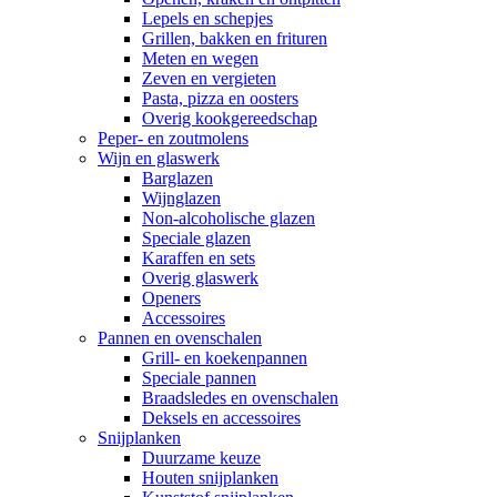
Lepels en schepjes
Grillen, bakken en frituren
Meten en wegen
Zeven en vergieten
Pasta, pizza en oosters
Overig kookgereedschap
Peper- en zoutmolens
Wijn en glaswerk
Barglazen
Wijnglazen
Non-alcoholische glazen
Speciale glazen
Karaffen en sets
Overig glaswerk
Openers
Accessoires
Pannen en ovenschalen
Grill- en koekenpannen
Speciale pannen
Braadsledes en ovenschalen
Deksels en accessoires
Snijplanken
Duurzame keuze
Houten snijplanken