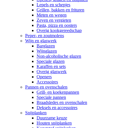
Lepels en schepjes
Grillen, bakken en frituren
Meten en wegen
Zeven en vergieten
Pasta, pizza en oosters
Overig kookgereedschap
Peper- en zoutmolens
Wijn en glaswerk
Barglazen
Wijnglazen
Non-alcoholische glazen
Speciale glazen
Karaffen en sets
Overig glaswerk
Openers
Accessoires
Pannen en ovenschalen
Grill- en koekenpannen
Speciale pannen
Braadsledes en ovenschalen
Deksels en accessoires
Snijplanken
Duurzame keuze
Houten snijplanken