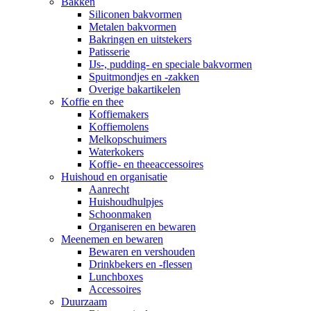
Bakken
Siliconen bakvormen
Metalen bakvormen
Bakringen en uitstekers
Patisserie
IJs-, pudding- en speciale bakvormen
Spuitmondjes en -zakken
Overige bakartikelen
Koffie en thee
Koffiemakers
Koffiemolens
Melkopschuimers
Waterkokers
Koffie- en theeaccessoires
Huishoud en organisatie
Aanrecht
Huishoudhulpjes
Schoonmaken
Organiseren en bewaren
Meenemen en bewaren
Bewaren en vershouden
Drinkbekers en -flessen
Lunchboxes
Accessoires
Duurzaam