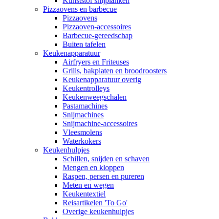
Kunststof snijplanken
Pizzaovens en barbecue
Pizzaovens
Pizzaoven-accessoires
Barbecue-gereedschap
Buiten tafelen
Keukenapparatuur
Airfryers en Friteuses
Grills, bakplaten en broodroosters
Keukenapparatuur overig
Keukentrolleys
Keukenweegschalen
Pastamachines
Snijmachines
Snijmachine-accessoires
Vleesmolens
Waterkokers
Keukenhulpjes
Schillen, snijden en schaven
Mengen en kloppen
Raspen, persen en pureren
Meten en wegen
Keukentextiel
Reisartikelen 'To Go'
Overige keukenhulpjes