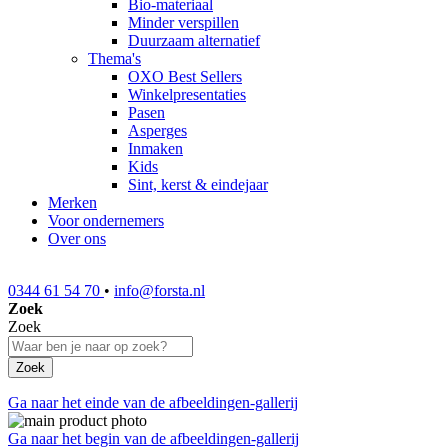
Bio-materiaal
Minder verspillen
Duurzaam alternatief
Thema's
OXO Best Sellers
Winkelpresentaties
Pasen
Asperges
Inmaken
Kids
Sint, kerst & eindejaar
Merken
Voor ondernemers
Over ons
0344 61 54 70
•
info@forsta.nl
Zoek
Zoek
Zoek
Ga naar het einde van de afbeeldingen-gallerij
Ga naar het begin van de afbeeldingen-gallerij