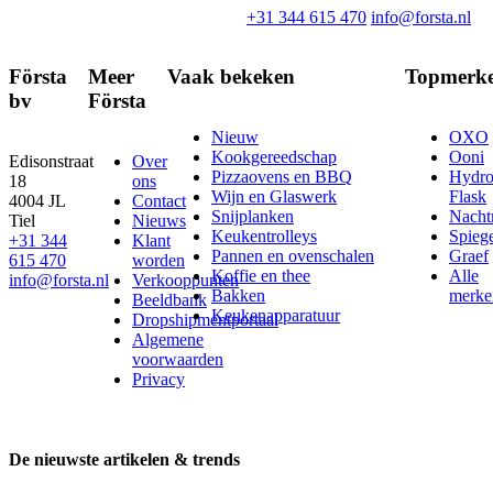
+31 344 615 470
info@forsta.nl
Första
Meer
Vaak bekeken
Topmerk
bv
Första
Nieuw
OXO
Kookgereedschap
Ooni
Edisonstraat
Over
Pizzaovens en BBQ
Hydr
18
ons
Wijn en Glaswerk
Flask
4004 JL
Contact
Snijplanken
Nach
Tiel
Nieuws
Keukentrolleys
Spieg
+31 344
Klant
Pannen en ovenschalen
Graef
615 470
worden
Koffie en thee
Alle
info@forsta.nl
Verkooppunten
Bakken
merke
Beeldbank
Keukenapparatuur
Dropshipmentportaal
Algemene
voorwaarden
Privacy
De nieuwste artikelen & trends