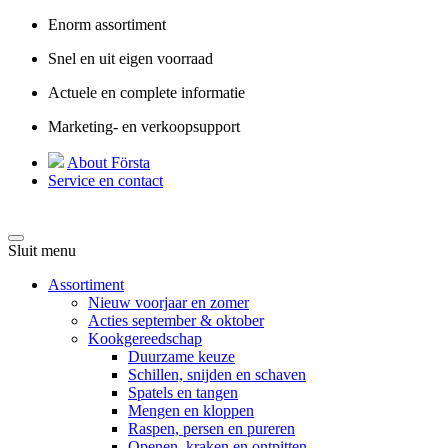
Enorm assortiment
Snel en uit eigen voorraad
Actuele en complete informatie
Marketing- en verkoopsupport
About Första
Service en contact
Sluit menu
Assortiment
Nieuw voorjaar en zomer
Acties september & oktober
Kookgereedschap
Duurzame keuze
Schillen, snijden en schaven
Spatels en tangen
Mengen en kloppen
Raspen, persen en pureren
Openen, kraken en ontpitten