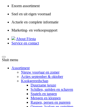
Enorm assortiment
Snel en uit eigen voorraad
Actuele en complete informatie
Marketing- en verkoopsupport
About Första
Service en contact
Sluit menu
Assortiment
Nieuw voorjaar en zomer
Acties september & oktober
Kookgereedschap
Duurzame keuze
Schillen, snijden en schaven
Spatels en tangen
Mengen en kloppen
Raspen, persen en pureren
Openen, kraken en ontpitten