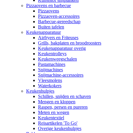
Kunststof snijplanken
Pizzaovens en barbecue
Pizzaovens
Pizzaoven-accessoires
Barbecue-gereedschap
Buiten tafelen
Keukenapparatuur
Airfryers en Friteuses
Grills, bakplaten en broodroosters
Keukenapparatuur overig
Keukentrolleys
Keukenweegschalen
Pastamachines
Snijmachines
Snijmachine-accessoires
Vleesmolens
Waterkokers
Keukenhulpjes
Schillen, snijden en schaven
Mengen en kloppen
Raspen, persen en pureren
Meten en wegen
Keukentextiel
Reisartikelen 'To Go'
Overige keukenhulpjes