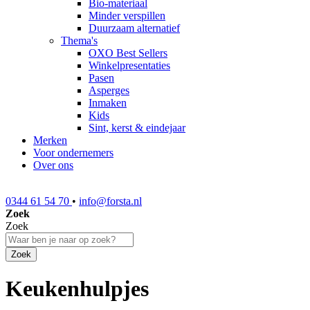
Bio-materiaal
Minder verspillen
Duurzaam alternatief
Thema's
OXO Best Sellers
Winkelpresentaties
Pasen
Asperges
Inmaken
Kids
Sint, kerst & eindejaar
Merken
Voor ondernemers
Over ons
0344 61 54 70
•
info@forsta.nl
Zoek
Zoek
Zoek
Keukenhulpjes