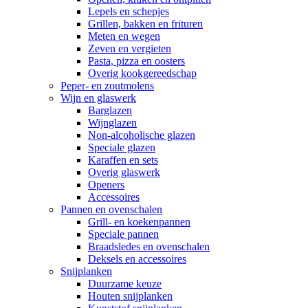
Lepels en schepjes
Grillen, bakken en frituren
Meten en wegen
Zeven en vergieten
Pasta, pizza en oosters
Overig kookgereedschap
Peper- en zoutmolens
Wijn en glaswerk
Barglazen
Wijnglazen
Non-alcoholische glazen
Speciale glazen
Karaffen en sets
Overig glaswerk
Openers
Accessoires
Pannen en ovenschalen
Grill- en koekenpannen
Speciale pannen
Braadsledes en ovenschalen
Deksels en accessoires
Snijplanken
Duurzame keuze
Houten snijplanken