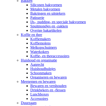
Bakken
Siliconen bakvormen
Metalen bakvormen
Bakringen en uitstekers
Patisserie
IJs-, pudding- en speciale bakvormen
Spuitmondjes en -zakken
Overige bakartikelen
Koffie en thee
Koffiemakers
Koffiemolens
Melkopschuimers
Waterkokers
Koffie- en theeaccessoires
Huishoud en organisatie
Aanrecht
Huishoudhulpjes
Schoonmaken
Organiseren en bewaren
Meenemen en bewaren
Bewaren en vershouden
Drinkbekers en -flessen
Lunchboxes
Accessoires
Duurzaam