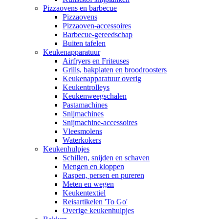
Pizzaovens en barbecue
Pizzaovens
Pizzaoven-accessoires
Barbecue-gereedschap
Buiten tafelen
Keukenapparatuur
Airfryers en Friteuses
Grills, bakplaten en broodroosters
Keukenapparatuur overig
Keukentrolleys
Keukenweegschalen
Pastamachines
Snijmachines
Snijmachine-accessoires
Vleesmolens
Waterkokers
Keukenhulpjes
Schillen, snijden en schaven
Mengen en kloppen
Raspen, persen en pureren
Meten en wegen
Keukentextiel
Reisartikelen 'To Go'
Overige keukenhulpjes