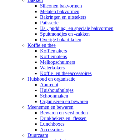
Bakken
Siliconen bakvormen
Metalen bakvormen
Bakringen en uitstekers
Patisserie
IJs-, pudding- en speciale bakvormen
Spuitmondjes en -zakken
Overige bakartikelen
Koffie en thee
Koffiemakers
Koffiemolens
Melkopschuimers
Waterkokers
Koffie- en theeaccessoires
Huishoud en organisatie
Aanrecht
Huishoudhulpjes
Schoonmaken
Organiseren en bewaren
Meenemen en bewaren
Bewaren en vershouden
Drinkbekers en -flessen
Lunchboxes
Accessoires
Duurzaam