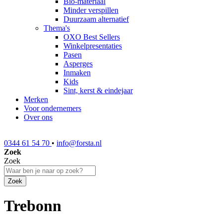
Bio-materiaal
Minder verspillen
Duurzaam alternatief
Thema's
OXO Best Sellers
Winkelpresentaties
Pasen
Asperges
Inmaken
Kids
Sint, kerst & eindejaar
Merken
Voor ondernemers
Over ons
0344 61 54 70
•
info@forsta.nl
Zoek
Zoek
Zoek
Trebonn