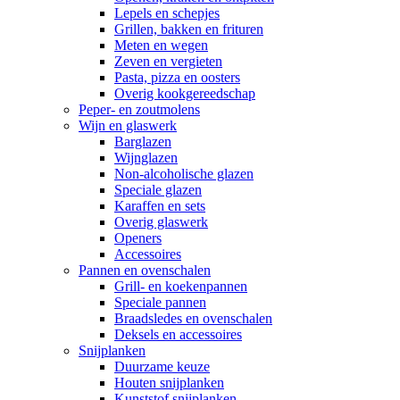
Lepels en schepjes
Grillen, bakken en frituren
Meten en wegen
Zeven en vergieten
Pasta, pizza en oosters
Overig kookgereedschap
Peper- en zoutmolens
Wijn en glaswerk
Barglazen
Wijnglazen
Non-alcoholische glazen
Speciale glazen
Karaffen en sets
Overig glaswerk
Openers
Accessoires
Pannen en ovenschalen
Grill- en koekenpannen
Speciale pannen
Braadsledes en ovenschalen
Deksels en accessoires
Snijplanken
Duurzame keuze
Houten snijplanken
Kunststof snijplanken