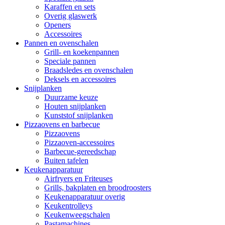
Karaffen en sets
Overig glaswerk
Openers
Accessoires
Pannen en ovenschalen
Grill- en koekenpannen
Speciale pannen
Braadsledes en ovenschalen
Deksels en accessoires
Snijplanken
Duurzame keuze
Houten snijplanken
Kunststof snijplanken
Pizzaovens en barbecue
Pizzaovens
Pizzaoven-accessoires
Barbecue-gereedschap
Buiten tafelen
Keukenapparatuur
Airfryers en Friteuses
Grills, bakplaten en broodroosters
Keukenapparatuur overig
Keukentrolleys
Keukenweegschalen
Pastamachines