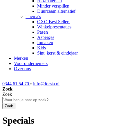
Bio-materiaal
Minder verspillen
Duurzaam alternatief
Thema's
OXO Best Sellers
Winkelpresentaties
Pasen
Asperges
Inmaken
Kids
Sint, kerst & eindejaar
Merken
Voor ondernemers
Over ons
0344 61 54 70
•
info@forsta.nl
Zoek
Zoek
Zoek
Specials