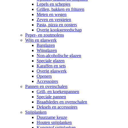
Lepels en schepjes
Grillen, bakken en frituren
Meten en wegen
Zeven en vergieten
Pasta, pizza en oosters
Overig kookgereedschap
Peper- en zoutmolens
Wijn en glaswerk
Barglazen
Wijnglazen
Non-alcoholische glazen
Speciale glazen
Karaffen en sets
Overig glaswerk
Openers
Accessoires
Pannen en ovenschalen
Grill- en koekenpannen
Speciale pannen
Braadsledes en ovenschalen
Deksels en accessoires
Snijplanken
Duurzame keuze
Houten snijplanken
Kunststof snijplanken