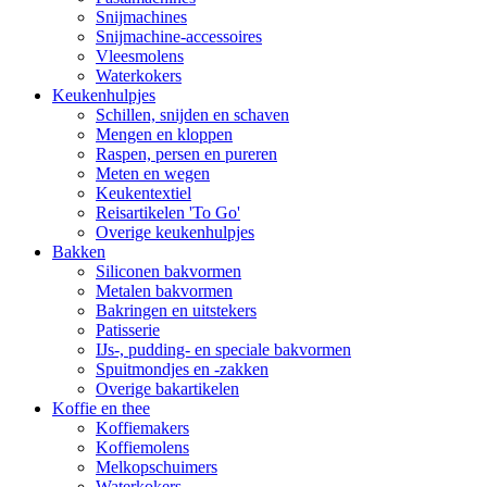
Snijmachines
Snijmachine-accessoires
Vleesmolens
Waterkokers
Keukenhulpjes
Schillen, snijden en schaven
Mengen en kloppen
Raspen, persen en pureren
Meten en wegen
Keukentextiel
Reisartikelen 'To Go'
Overige keukenhulpjes
Bakken
Siliconen bakvormen
Metalen bakvormen
Bakringen en uitstekers
Patisserie
IJs-, pudding- en speciale bakvormen
Spuitmondjes en -zakken
Overige bakartikelen
Koffie en thee
Koffiemakers
Koffiemolens
Melkopschuimers
Waterkokers