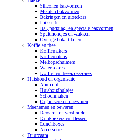
Bakken
Siliconen bakvormen
Metalen bakvormen
Bakringen en uitstekers
Patisserie
IJs-, pudding- en speciale bakvormen
Spuitmondjes en -zakken
Overige bakartikelen
Koffie en thee
Koffiemakers
Koffiemolens
Melkopschuimers
Waterkokers
Koffie- en theeaccessoires
Huishoud en organisatie
Aanrecht
Huishoudhulpjes
Schoonmaken
Organiseren en bewaren
Meenemen en bewaren
Bewaren en vershouden
Drinkbekers en -flessen
Lunchboxes
Accessoires
Duurzaam