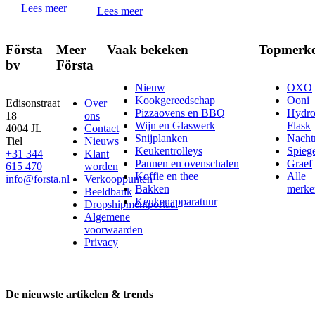
Lees meer
Lees meer
Första
Meer
Vaak bekeken
Topmerk
bv
Första
Nieuw
OXO
Kookgereedschap
Ooni
Edisonstraat
Over
Pizzaovens en BBQ
Hydr
18
ons
Wijn en Glaswerk
Flask
4004 JL
Contact
Snijplanken
Nach
Tiel
Nieuws
Keukentrolleys
Spieg
+31 344
Klant
Pannen en ovenschalen
Graef
615 470
worden
Koffie en thee
Alle
info@forsta.nl
Verkooppunten
Bakken
merke
Beeldbank
Keukenapparatuur
Dropshipmentportaal
Algemene
voorwaarden
Privacy
De nieuwste artikelen & trends