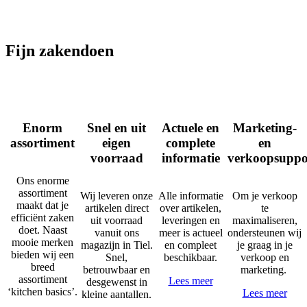
Fijn zakendoen
Enorm
Snel en uit
Actuele en
Marketing-
assortiment
eigen
complete
en
voorraad
informatie
verkoopsuppo
Ons enorme
assortiment
Wij leveren onze
Alle informatie
Om je verkoop
maakt dat je
artikelen direct
over artikelen,
te
efficiënt zaken
uit voorraad
leveringen en
maximaliseren,
doet. Naast
vanuit ons
meer is actueel
ondersteunen wij
mooie merken
magazijn in Tiel.
en compleet
je graag in je
bieden wij een
Snel,
beschikbaar.
verkoop en
breed
betrouwbaar en
marketing.
assortiment
Lees meer
desgewenst in
‘kitchen basics’.
Lees meer
kleine aantallen.