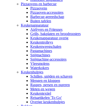
Pizzaovens en barbecue
Pizzaovens
Pizzaoven-accessoires
Barbecue-gereedschap
Buiten tafelen
Keukenapparatuur
Airfryers en Friteuses
Grills, bakplaten en broodroosters
Keukenapparatuur overig
Keukentrolleys
Keukenweegschalen
Pastamachines
Snijmachines
Snijmachine-accessoires
Vleesmolens
Waterkokers
Keukenhulpjes
Schillen, snijden en schaven
Mengen en kloppen
Raspen, persen en pureren
Meten en wegen
Keukentextiel
Reisartikelen 'To Go'
Overige keukenhulpjes