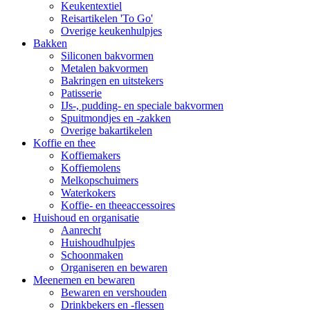
Keukentextiel
Reisartikelen 'To Go'
Overige keukenhulpjes
Bakken
Siliconen bakvormen
Metalen bakvormen
Bakringen en uitstekers
Patisserie
IJs-, pudding- en speciale bakvormen
Spuitmondjes en -zakken
Overige bakartikelen
Koffie en thee
Koffiemakers
Koffiemolens
Melkopschuimers
Waterkokers
Koffie- en theeaccessoires
Huishoud en organisatie
Aanrecht
Huishoudhulpjes
Schoonmaken
Organiseren en bewaren
Meenemen en bewaren
Bewaren en vershouden
Drinkbekers en -flessen