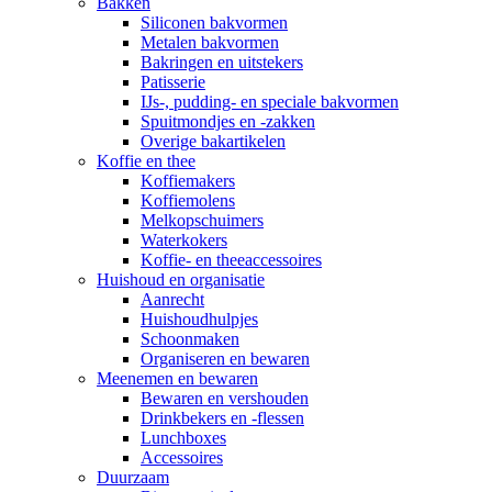
Bakken
Siliconen bakvormen
Metalen bakvormen
Bakringen en uitstekers
Patisserie
IJs-, pudding- en speciale bakvormen
Spuitmondjes en -zakken
Overige bakartikelen
Koffie en thee
Koffiemakers
Koffiemolens
Melkopschuimers
Waterkokers
Koffie- en theeaccessoires
Huishoud en organisatie
Aanrecht
Huishoudhulpjes
Schoonmaken
Organiseren en bewaren
Meenemen en bewaren
Bewaren en vershouden
Drinkbekers en -flessen
Lunchboxes
Accessoires
Duurzaam