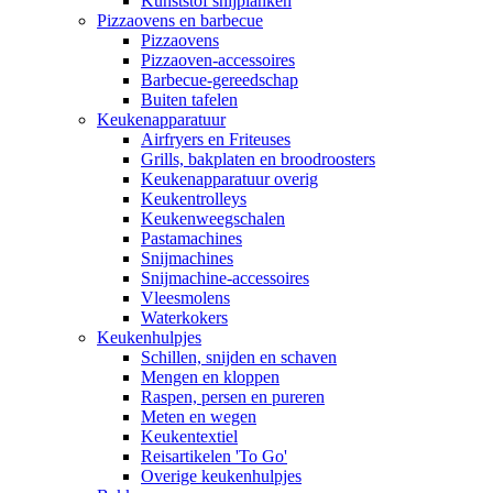
Kunststof snijplanken
Pizzaovens en barbecue
Pizzaovens
Pizzaoven-accessoires
Barbecue-gereedschap
Buiten tafelen
Keukenapparatuur
Airfryers en Friteuses
Grills, bakplaten en broodroosters
Keukenapparatuur overig
Keukentrolleys
Keukenweegschalen
Pastamachines
Snijmachines
Snijmachine-accessoires
Vleesmolens
Waterkokers
Keukenhulpjes
Schillen, snijden en schaven
Mengen en kloppen
Raspen, persen en pureren
Meten en wegen
Keukentextiel
Reisartikelen 'To Go'
Overige keukenhulpjes