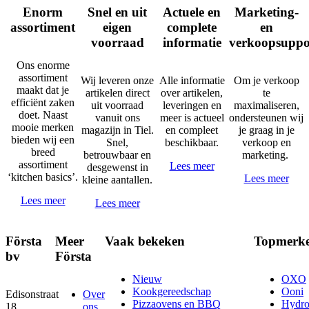
Enorm
Snel en uit
Actuele en
Marketing-
assortiment
eigen
complete
en
voorraad
informatie
verkoopsuppo
Ons enorme
assortiment
Wij leveren onze
Alle informatie
Om je verkoop
maakt dat je
artikelen direct
over artikelen,
te
efficiënt zaken
uit voorraad
leveringen en
maximaliseren,
doet. Naast
vanuit ons
meer is actueel
ondersteunen wij
mooie merken
magazijn in Tiel.
en compleet
je graag in je
bieden wij een
Snel,
beschikbaar.
verkoop en
breed
betrouwbaar en
marketing.
assortiment
Lees meer
desgewenst in
‘kitchen basics’.
Lees meer
kleine aantallen.
Lees meer
Lees meer
Första
Meer
Vaak bekeken
Topmerk
bv
Första
Nieuw
OXO
Kookgereedschap
Ooni
Edisonstraat
Over
Pizzaovens en BBQ
Hydr
18
ons