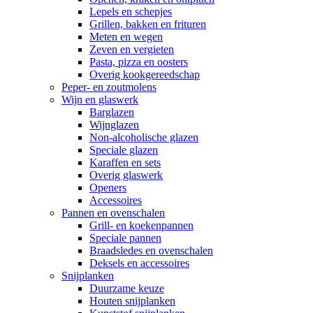
Lepels en schepjes
Grillen, bakken en frituren
Meten en wegen
Zeven en vergieten
Pasta, pizza en oosters
Overig kookgereedschap
Peper- en zoutmolens
Wijn en glaswerk
Barglazen
Wijnglazen
Non-alcoholische glazen
Speciale glazen
Karaffen en sets
Overig glaswerk
Openers
Accessoires
Pannen en ovenschalen
Grill- en koekenpannen
Speciale pannen
Braadsledes en ovenschalen
Deksels en accessoires
Snijplanken
Duurzame keuze
Houten snijplanken