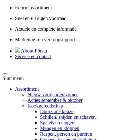
Enorm assortiment
Snel en uit eigen voorraad
Actuele en complete informatie
Marketing- en verkoopsupport
About Första
Service en contact
Sluit menu
Assortiment
Nieuw voorjaar en zomer
Acties september & oktober
Kookgereedschap
Duurzame keuze
Schillen, snijden en schaven
Spatels en tangen
Mengen en kloppen
Raspen, persen en pureren
Openen, kraken en ontpitten