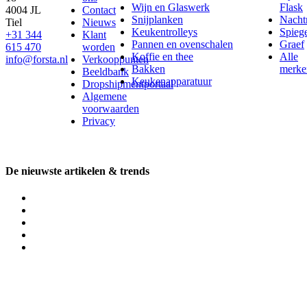
Wijn en Glaswerk
Flask
4004 JL
Contact
Snijplanken
Nach
Tiel
Nieuws
Keukentrolleys
Spieg
+31 344
Klant
Pannen en ovenschalen
Graef
615 470
worden
Koffie en thee
Alle
info@forsta.nl
Verkooppunten
Bakken
merke
Beeldbank
Keukenapparatuur
Dropshipmentportaal
Algemene
voorwaarden
Privacy
De nieuwste artikelen & trends