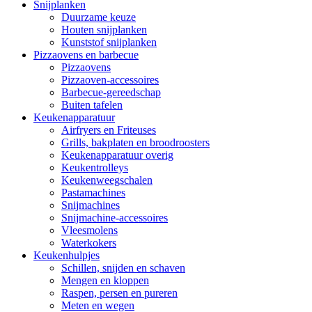
Snijplanken
Duurzame keuze
Houten snijplanken
Kunststof snijplanken
Pizzaovens en barbecue
Pizzaovens
Pizzaoven-accessoires
Barbecue-gereedschap
Buiten tafelen
Keukenapparatuur
Airfryers en Friteuses
Grills, bakplaten en broodroosters
Keukenapparatuur overig
Keukentrolleys
Keukenweegschalen
Pastamachines
Snijmachines
Snijmachine-accessoires
Vleesmolens
Waterkokers
Keukenhulpjes
Schillen, snijden en schaven
Mengen en kloppen
Raspen, persen en pureren
Meten en wegen