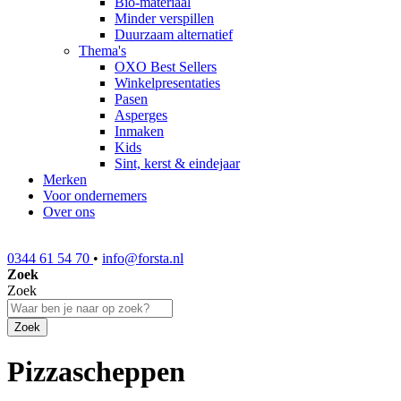
Bio-materiaal
Minder verspillen
Duurzaam alternatief
Thema's
OXO Best Sellers
Winkelpresentaties
Pasen
Asperges
Inmaken
Kids
Sint, kerst & eindejaar
Merken
Voor ondernemers
Over ons
0344 61 54 70
•
info@forsta.nl
Zoek
Zoek
Zoek
Pizzascheppen