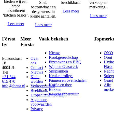
bieden wij een
Snel,
beschikbaar.
verkoop en
breed
betrouwbaar en
marketing.
assortiment
Lees meer
desgewenst in
‘kitchen basics’.
Lees meer
kleine aantallen.
Lees meer
Lees meer
Första
Meer
Vaak bekeken
Topmerk
bv
Första
Nieuw
OXO
Kookgereedschap
Ooni
Edisonstraat
Over
Pizzaovens en BBQ
Hydr
18
ons
Wijn en Glaswerk
Flask
4004 JL
Contact
Snijplanken
Nach
Tiel
Nieuws
Keukentrolleys
Spieg
+31 344
Klant
Pannen en ovenschalen
Graef
615 470
worden
Koffie en thee
Alle
info@forsta.nl
Verkooppunten
Bakken
merke
Beeldbank
Keukenapparatuur
Dropshipmentportaal
Algemene
voorwaarden
Privacy