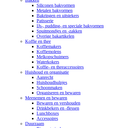
Bakken
Siliconen bakvormen
Metalen bakvormen
Bakringen en uitstekers
Patisserie
IJs-, pudding- en speciale bakvormen
Spuitmondjes en -zakken
Overige bakartikelen
Koffie en thee
Koffiemakers
Koffiemolens
Melkopschuimers
Waterkokers
Koffie- en theeaccessoires
Huishoud en organisatie
Aanrecht
Huishoudhulpjes
Schoonmaken
Organiseren en bewaren
Meenemen en bewaren
Bewaren en vershouden
Drinkbekers en -flessen
Lunchboxes
Accessoires
Duurzaam