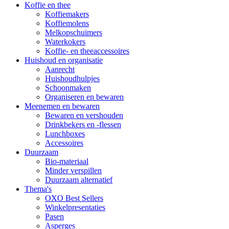
Koffie en thee
Koffiemakers
Koffiemolens
Melkopschuimers
Waterkokers
Koffie- en theeaccessoires
Huishoud en organisatie
Aanrecht
Huishoudhulpjes
Schoonmaken
Organiseren en bewaren
Meenemen en bewaren
Bewaren en vershouden
Drinkbekers en -flessen
Lunchboxes
Accessoires
Duurzaam
Bio-materiaal
Minder verspillen
Duurzaam alternatief
Thema's
OXO Best Sellers
Winkelpresentaties
Pasen
Asperges