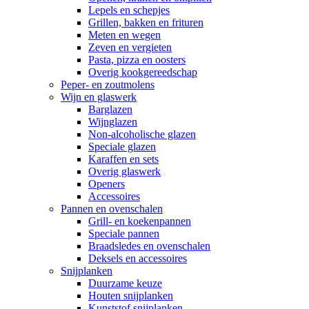
Lepels en schepjes
Grillen, bakken en frituren
Meten en wegen
Zeven en vergieten
Pasta, pizza en oosters
Overig kookgereedschap
Peper- en zoutmolens
Wijn en glaswerk
Barglazen
Wijnglazen
Non-alcoholische glazen
Speciale glazen
Karaffen en sets
Overig glaswerk
Openers
Accessoires
Pannen en ovenschalen
Grill- en koekenpannen
Speciale pannen
Braadsledes en ovenschalen
Deksels en accessoires
Snijplanken
Duurzame keuze
Houten snijplanken
Kunststof snijplanken