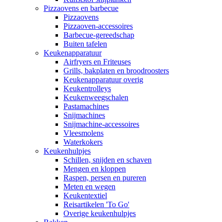
Pizzaovens en barbecue
Pizzaovens
Pizzaoven-accessoires
Barbecue-gereedschap
Buiten tafelen
Keukenapparatuur
Airfryers en Friteuses
Grills, bakplaten en broodroosters
Keukenapparatuur overig
Keukentrolleys
Keukenweegschalen
Pastamachines
Snijmachines
Snijmachine-accessoires
Vleesmolens
Waterkokers
Keukenhulpjes
Schillen, snijden en schaven
Mengen en kloppen
Raspen, persen en pureren
Meten en wegen
Keukentextiel
Reisartikelen 'To Go'
Overige keukenhulpjes