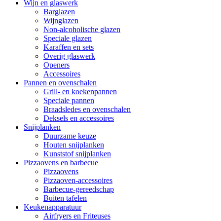
Wijn en glaswerk
Barglazen
Wijnglazen
Non-alcoholische glazen
Speciale glazen
Karaffen en sets
Overig glaswerk
Openers
Accessoires
Pannen en ovenschalen
Grill- en koekenpannen
Speciale pannen
Braadsledes en ovenschalen
Deksels en accessoires
Snijplanken
Duurzame keuze
Houten snijplanken
Kunststof snijplanken
Pizzaovens en barbecue
Pizzaovens
Pizzaoven-accessoires
Barbecue-gereedschap
Buiten tafelen
Keukenapparatuur
Airfryers en Friteuses