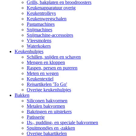
Grills, bakplaten en broodroosters
Keukenapparatuur overig
Keukentrolleys
Keukenweegschalen
Pastamachines
Snijmachines
Snijmachine-accessoires
Vleesmolens
Waterkokers
Keukenhulpjes
Schillen, snijden en schaven
Mengen en kloppen
Raspen, persen en pureren
Meten en wegen
Keukentextiel
Reisartikelen 'To Go'
Overige keukenhulpjes
Bakken
Siliconen bakvormen
Metalen bakvormen
Bakringen en uitstekers
Patisserie
IJs-, pudding- en speciale bakvormen
Spuitmondjes en -zakken
Overige bakartikelen