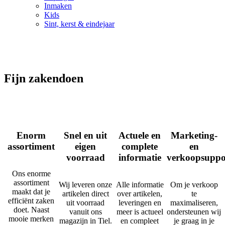
Inmaken
Kids
Sint, kerst & eindejaar
Fijn zakendoen
Enorm
Snel en uit
Actuele en
Marketing-
assortiment
eigen
complete
en
voorraad
informatie
verkoopsuppo
Ons enorme
assortiment
Wij leveren onze
Alle informatie
Om je verkoop
maakt dat je
artikelen direct
over artikelen,
te
efficiënt zaken
uit voorraad
leveringen en
maximaliseren,
doet. Naast
vanuit ons
meer is actueel
ondersteunen wij
mooie merken
magazijn in Tiel.
en compleet
je graag in je