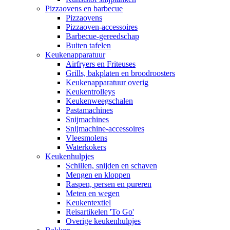
Pizzaovens en barbecue
Pizzaovens
Pizzaoven-accessoires
Barbecue-gereedschap
Buiten tafelen
Keukenapparatuur
Airfryers en Friteuses
Grills, bakplaten en broodroosters
Keukenapparatuur overig
Keukentrolleys
Keukenweegschalen
Pastamachines
Snijmachines
Snijmachine-accessoires
Vleesmolens
Waterkokers
Keukenhulpjes
Schillen, snijden en schaven
Mengen en kloppen
Raspen, persen en pureren
Meten en wegen
Keukentextiel
Reisartikelen 'To Go'
Overige keukenhulpjes