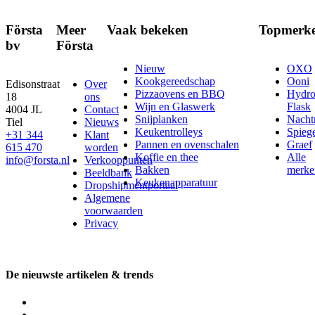
Första
Meer
Vaak bekeken
Topmerk
bv
Första
Nieuw
OXO
Kookgereedschap
Ooni
Edisonstraat
Over
Pizzaovens en BBQ
Hydr
18
ons
Wijn en Glaswerk
Flask
4004 JL
Contact
Snijplanken
Nach
Tiel
Nieuws
Keukentrolleys
Spieg
+31 344
Klant
Pannen en ovenschalen
Graef
615 470
worden
Koffie en thee
Alle
info@forsta.nl
Verkooppunten
Bakken
merke
Beeldbank
Keukenapparatuur
Dropshipmentportaal
Algemene
voorwaarden
Privacy
De nieuwste artikelen & trends