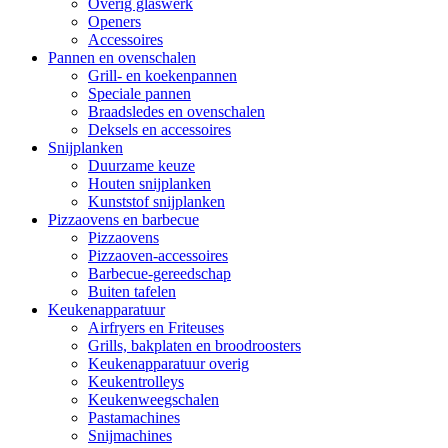
Overig glaswerk
Openers
Accessoires
Pannen en ovenschalen
Grill- en koekenpannen
Speciale pannen
Braadsledes en ovenschalen
Deksels en accessoires
Snijplanken
Duurzame keuze
Houten snijplanken
Kunststof snijplanken
Pizzaovens en barbecue
Pizzaovens
Pizzaoven-accessoires
Barbecue-gereedschap
Buiten tafelen
Keukenapparatuur
Airfryers en Friteuses
Grills, bakplaten en broodroosters
Keukenapparatuur overig
Keukentrolleys
Keukenweegschalen
Pastamachines
Snijmachines