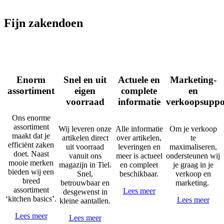
Fijn zakendoen
Enorm
Snel en uit
Actuele en
Marketing-
assortiment
eigen
complete
en
voorraad
informatie
verkoopsuppo
Ons enorme
assortiment
Wij leveren onze
Alle informatie
Om je verkoop
maakt dat je
artikelen direct
over artikelen,
te
efficiënt zaken
uit voorraad
leveringen en
maximaliseren,
doet. Naast
vanuit ons
meer is actueel
ondersteunen wij
mooie merken
magazijn in Tiel.
en compleet
je graag in je
bieden wij een
Snel,
beschikbaar.
verkoop en
breed
betrouwbaar en
marketing.
assortiment
Lees meer
desgewenst in
‘kitchen basics’.
Lees meer
kleine aantallen.
Lees meer
Lees meer