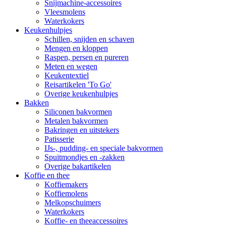
Snijmachine-accessoires
Vleesmolens
Waterkokers
Keukenhulpjes
Schillen, snijden en schaven
Mengen en kloppen
Raspen, persen en pureren
Meten en wegen
Keukentextiel
Reisartikelen 'To Go'
Overige keukenhulpjes
Bakken
Siliconen bakvormen
Metalen bakvormen
Bakringen en uitstekers
Patisserie
IJs-, pudding- en speciale bakvormen
Spuitmondjes en -zakken
Overige bakartikelen
Koffie en thee
Koffiemakers
Koffiemolens
Melkopschuimers
Waterkokers
Koffie- en theeaccessoires