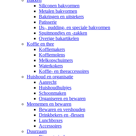
Bakken
Siliconen bakvormen
Metalen bakvormen
Bakringen en uitstekers
Patisserie
IJs-, pudding- en speciale bakvormen
Spuitmondjes en -zakken
Overige bakartikelen
Koffie en thee
Koffiemakers
Koffiemolens
Melkopschuimers
Waterkokers
Koffie- en theeaccessoires
Huishoud en organisatie
Aanrecht
Huishoudhulpjes
Schoonmaken
Organiseren en bewaren
Meenemen en bewaren
Bewaren en vershouden
Drinkbekers en -flessen
Lunchboxes
Accessoires
Duurzaam