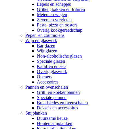
Lepels en schepjes
Grillen, bakken en frituren
Meten en wegen
Zeven en vergieten
Pasta, pizza en oosters
Overig kookgereedschap
Peper- en zoutmolens
Wijn en glaswerk
Barglazen
Wijnglazen
Non-alcoholische glazen
Speciale glazen
Karaffen en sets
Overig glaswerk
Openers
Accessoires
Pannen en ovenschalen
Grill- en koekenpannen
Speciale pannen
Braadsledes en ovenschalen
Deksels en accessoires
Snijplanken
Duurzame keuze
Houten snijplanken
Kunststof snijplanken