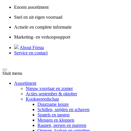
Enorm assortiment
Snel en uit eigen voorraad
Actuele en complete informatie
Marketing- en verkoopsupport
About Första
Service en contact
Sluit menu
Assortiment
Nieuw voorjaar en zomer
Acties september & oktober
Kookgereedschap
Duurzame keuze
Schillen, snijden en schaven
Spatels en tangen
Mengen en kloppen
Raspen, persen en pureren
Openen, kraken en ontpitten