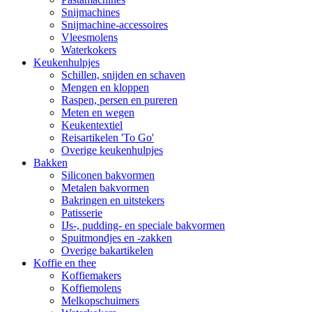
Snijmachines
Snijmachine-accessoires
Vleesmolens
Waterkokers
Keukenhulpjes
Schillen, snijden en schaven
Mengen en kloppen
Raspen, persen en pureren
Meten en wegen
Keukentextiel
Reisartikelen 'To Go'
Overige keukenhulpjes
Bakken
Siliconen bakvormen
Metalen bakvormen
Bakringen en uitstekers
Patisserie
IJs-, pudding- en speciale bakvormen
Spuitmondjes en -zakken
Overige bakartikelen
Koffie en thee
Koffiemakers
Koffiemolens
Melkopschuimers