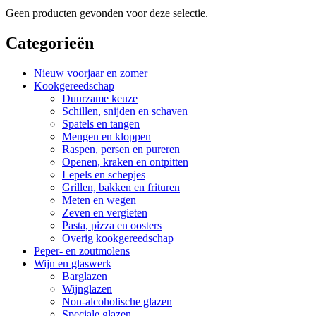
Geen producten gevonden voor deze selectie.
Categorieën
Nieuw voorjaar en zomer
Kookgereedschap
Duurzame keuze
Schillen, snijden en schaven
Spatels en tangen
Mengen en kloppen
Raspen, persen en pureren
Openen, kraken en ontpitten
Lepels en schepjes
Grillen, bakken en frituren
Meten en wegen
Zeven en vergieten
Pasta, pizza en oosters
Overig kookgereedschap
Peper- en zoutmolens
Wijn en glaswerk
Barglazen
Wijnglazen
Non-alcoholische glazen
Speciale glazen