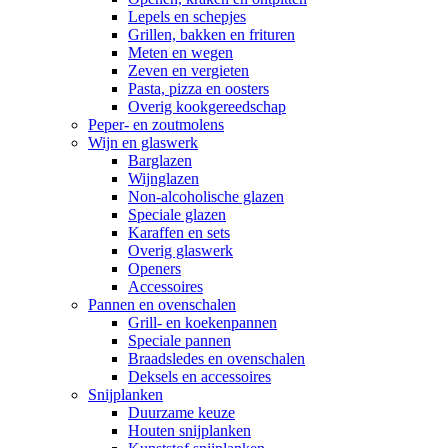
Lepels en schepjes
Grillen, bakken en frituren
Meten en wegen
Zeven en vergieten
Pasta, pizza en oosters
Overig kookgereedschap
Peper- en zoutmolens
Wijn en glaswerk
Barglazen
Wijnglazen
Non-alcoholische glazen
Speciale glazen
Karaffen en sets
Overig glaswerk
Openers
Accessoires
Pannen en ovenschalen
Grill- en koekenpannen
Speciale pannen
Braadsledes en ovenschalen
Deksels en accessoires
Snijplanken
Duurzame keuze
Houten snijplanken