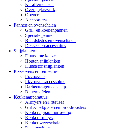
Karaffen en sets
Overig glaswerk
Openers
Accessoires
Pannen en ovenschalen
Grill- en koekenpannen
Speciale pannen
Braadsledes en ovenschalen
Deksels en accessoires
Snijplanken
Duurzame keuze
Houten snijplanken
Kunststof snijplanken
Pizzaovens en barbecue
Pizzaovens
Pizzaoven-accessoires
Barbecue-gereedschap
Buiten tafelen
Keukenapparatuur
Airfryers en Friteuses
Grills, bakplaten en broodroosters
Keukenapparatuur overig
Keukentrolleys
Keukenweegschalen
Pastamachines