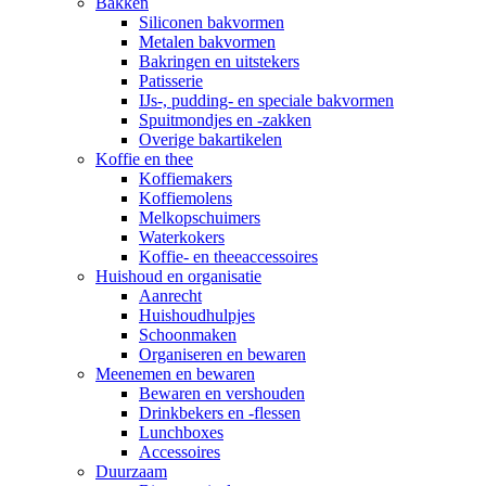
Bakken
Siliconen bakvormen
Metalen bakvormen
Bakringen en uitstekers
Patisserie
IJs-, pudding- en speciale bakvormen
Spuitmondjes en -zakken
Overige bakartikelen
Koffie en thee
Koffiemakers
Koffiemolens
Melkopschuimers
Waterkokers
Koffie- en theeaccessoires
Huishoud en organisatie
Aanrecht
Huishoudhulpjes
Schoonmaken
Organiseren en bewaren
Meenemen en bewaren
Bewaren en vershouden
Drinkbekers en -flessen
Lunchboxes
Accessoires
Duurzaam