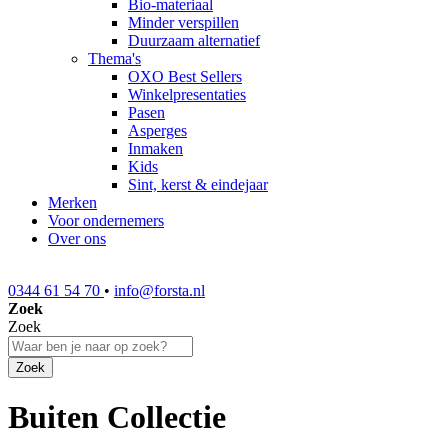
Bio-materiaal
Minder verspillen
Duurzaam alternatief
Thema's
OXO Best Sellers
Winkelpresentaties
Pasen
Asperges
Inmaken
Kids
Sint, kerst & eindejaar
Merken
Voor ondernemers
Over ons
0344 61 54 70
•
info@forsta.nl
Zoek
Zoek
Zoek
Buiten Collectie