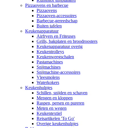
Kunststof snijplanken
Pizzaovens en barbecue
Pizzaovens
Pizzaoven-accessoires
Barbecue-gereedschap
Buiten tafelen
Keukenapparatuur
Airfryers en Friteuses
Grills, bakplaten en broodroosters
Keukenapparatuur overig
Keukentrolleys
Keukenweegschalen
Pastamachines
Snijmachines
Snijmachine-accessoires
Vleesmolens
Waterkokers
Keukenhulpjes
Schillen, snijden en schaven
Mengen en kloppen
Raspen, persen en pureren
Meten en wegen
Keukentextiel
Reisartikelen 'To Go'
Overige keukenhulpjes