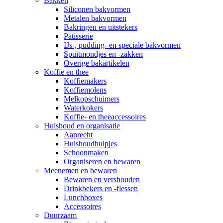
Bakken
Siliconen bakvormen
Metalen bakvormen
Bakringen en uitstekers
Patisserie
IJs-, pudding- en speciale bakvormen
Spuitmondjes en -zakken
Overige bakartikelen
Koffie en thee
Koffiemakers
Koffiemolens
Melkopschuimers
Waterkokers
Koffie- en theeaccessoires
Huishoud en organisatie
Aanrecht
Huishoudhulpjes
Schoonmaken
Organiseren en bewaren
Meenemen en bewaren
Bewaren en vershouden
Drinkbekers en -flessen
Lunchboxes
Accessoires
Duurzaam