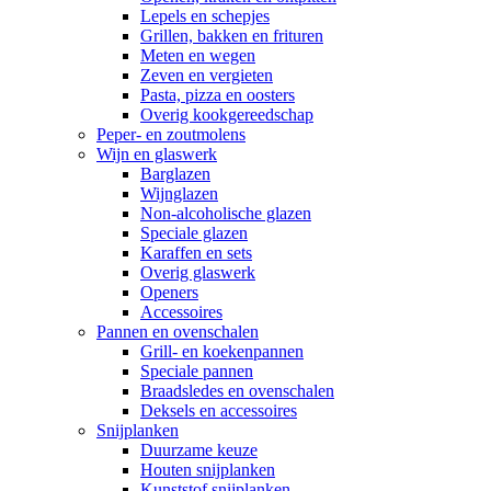
Lepels en schepjes
Grillen, bakken en frituren
Meten en wegen
Zeven en vergieten
Pasta, pizza en oosters
Overig kookgereedschap
Peper- en zoutmolens
Wijn en glaswerk
Barglazen
Wijnglazen
Non-alcoholische glazen
Speciale glazen
Karaffen en sets
Overig glaswerk
Openers
Accessoires
Pannen en ovenschalen
Grill- en koekenpannen
Speciale pannen
Braadsledes en ovenschalen
Deksels en accessoires
Snijplanken
Duurzame keuze
Houten snijplanken
Kunststof snijplanken