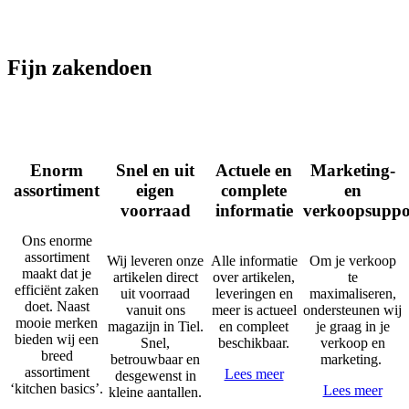
Fijn zakendoen
Enorm
Snel en uit
Actuele en
Marketing-
assortiment
eigen
complete
en
voorraad
informatie
verkoopsuppo
Ons enorme
assortiment
Wij leveren onze
Alle informatie
Om je verkoop
maakt dat je
artikelen direct
over artikelen,
te
efficiënt zaken
uit voorraad
leveringen en
maximaliseren,
doet. Naast
vanuit ons
meer is actueel
ondersteunen wij
mooie merken
magazijn in Tiel.
en compleet
je graag in je
bieden wij een
Snel,
beschikbaar.
verkoop en
breed
betrouwbaar en
marketing.
assortiment
Lees meer
desgewenst in
‘kitchen basics’.
Lees meer
kleine aantallen.