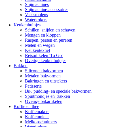
Snijmachines
Snijmachine-accessoires
Vleesmolens
Waterkokers
Keukenhulpjes
Schillen, snijden en schaven
Mengen en kloppen
Raspen, persen en pureren
Meten en wegen
Keukentextiel
Reisartikelen 'To Go'
Overige keukenhulpjes
Bakken
Siliconen bakvormen
Metalen bakvormen
Bakringen en uitstekers
Patisserie
IJs-, pudding- en speciale bakvormen
Spuitmondjes en -zakken
Overige bakartikelen
Koffie en thee
Koffiemakers
Koffiemolens
Melkopschuimers
Waterkokers