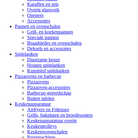
Karaffen en sets
Overig glaswerk
Openers
Accessoires
Pannen en ovenschalen
Grill- en koekenpannen
Speciale pannen
Braadsledes en ovenschalen
Deksels en accessoires
Snijplanken
Duurzame keuze
Houten snijplanken
Kunststof snijplanken
Pizzaovens en barbecue
Pizzaovens
Pizzaoven-accessoires
Barbecue-gereedschap
Buiten tafelen
Keukenapparatuur
Airfryers en Friteuses
Grills, bakplaten en broodroosters
Keukenapparatuur overig
Keukentrolleys
Keukenweegschalen
Pastamachines