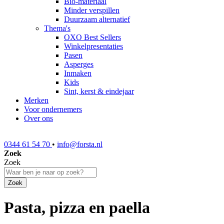
Bio-materiaal
Minder verspillen
Duurzaam alternatief
Thema's
OXO Best Sellers
Winkelpresentaties
Pasen
Asperges
Inmaken
Kids
Sint, kerst & eindejaar
Merken
Voor ondernemers
Over ons
0344 61 54 70
•
info@forsta.nl
Zoek
Zoek
Zoek
Pasta, pizza en paella