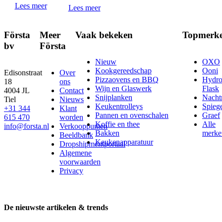
Lees meer
Lees meer
Första
Meer
Vaak bekeken
Topmerk
bv
Första
Nieuw
OXO
Kookgereedschap
Ooni
Edisonstraat
Over
Pizzaovens en BBQ
Hydr
18
ons
Wijn en Glaswerk
Flask
4004 JL
Contact
Snijplanken
Nach
Tiel
Nieuws
Keukentrolleys
Spieg
+31 344
Klant
Pannen en ovenschalen
Graef
615 470
worden
Koffie en thee
Alle
info@forsta.nl
Verkooppunten
Bakken
merke
Beeldbank
Keukenapparatuur
Dropshipmentportaal
Algemene
voorwaarden
Privacy
De nieuwste artikelen & trends