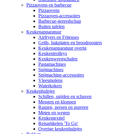
Pizzaovens en barbecue
Pizzaovens
Pizzaoven-accessoires
Barbecue-gereedschap
Buiten tafelen
Keukenapparatuur
Airfryers en Friteuses
Grills, bakplaten en broodroosters
Keukenapparatuur overig
Keukentrolleys
Keukenweegschalen
Pastamachines
Snijmachines
Snijmachine-accessoires
Vleesmolens
Waterkokers
Keukenhulpjes
Schillen, snijden en schaven
Mengen en kloppen
Raspen, persen en pureren
Meten en wegen
Keukentextiel
Reisartikelen 'To Go'
Overige keukenhulpjes