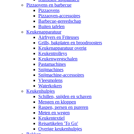
Pizzaovens en barbecue
Pizzaovens
Pizzaoven-accessoires
Barbecue-gereedschap
Buiten tafelen
Keukenapparatuur
Airfryers en Friteuses
Grills, bakplaten en broodroosters
Keukenapparatuur overig
Keukentrolleys
Keukenweegschalen
Pastamachines
Snijmachines
Snijmachine-accessoires
Vleesmolens
Waterkokers
Keukenhulpjes
Schillen, snijden en schaven
Mengen en kloppen
Raspen, persen en pureren
Meten en wegen
Keukentextiel
Reisartikelen 'To Go'
Overige keukenhulpjes