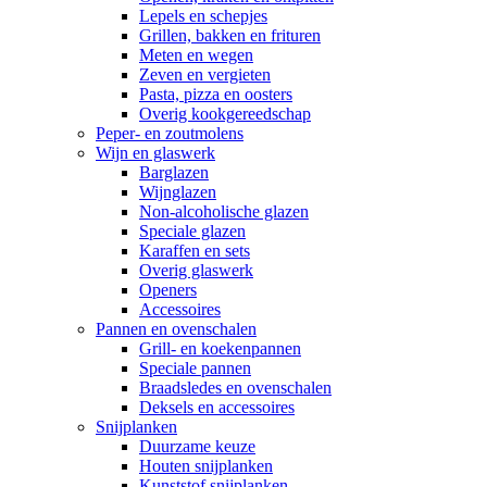
Lepels en schepjes
Grillen, bakken en frituren
Meten en wegen
Zeven en vergieten
Pasta, pizza en oosters
Overig kookgereedschap
Peper- en zoutmolens
Wijn en glaswerk
Barglazen
Wijnglazen
Non-alcoholische glazen
Speciale glazen
Karaffen en sets
Overig glaswerk
Openers
Accessoires
Pannen en ovenschalen
Grill- en koekenpannen
Speciale pannen
Braadsledes en ovenschalen
Deksels en accessoires
Snijplanken
Duurzame keuze
Houten snijplanken
Kunststof snijplanken