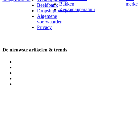
Bakken
merke
Beeldbank
Keukenapparatuur
Dropshipmentportaal
Algemene
voorwaarden
Privacy
De nieuwste artikelen & trends