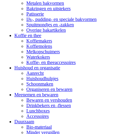
Metalen bakvormen
Bakringen en uitstekers
Patisserie
IJs-, pudding- en speciale bakvormen
Spuitmondjes en -zakken
Overige bakartikelen
Koffie en thee
Koffiemakers
Koffiemolens
Melkopschuimers
Waterkokers
Koffie- en theeaccessoires
Huishoud en organisatie
Aanrecht
Huishoudhulpjes
Schoonmaken
Organiseren en bewaren
Meenemen en bewaren
Bewaren en vershouden
Drinkbekers en -flessen
Lunchboxes
Accessoires
Duurzaam
Bio-materiaal
Minder verspillen