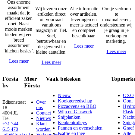
Ons enorme
assortiment
Wij leveren onze
Alle informatie
Om je verkoop
maakt dat je
artikelen direct
over artikelen,
te
efficiënt zaken
uit voorraad
leveringen en
maximaliseren,
doet. Naast
vanuit ons
meer is actueel
ondersteunen wij
mooie merken
magazijn in Tiel.
en compleet
je graag in je
bieden wij een
Snel,
beschikbaar.
verkoop en
breed
betrouwbaar en
marketing.
assortiment
Lees meer
desgewenst in
‘kitchen basics’.
Lees meer
kleine aantallen.
Lees meer
Lees meer
Första
Meer
Vaak bekeken
Topmerk
bv
Första
Nieuw
OXO
Kookgereedschap
Ooni
Edisonstraat
Over
Pizzaovens en BBQ
Hydr
18
ons
Wijn en Glaswerk
Flask
4004 JL
Contact
Snijplanken
Nach
Tiel
Nieuws
Keukentrolleys
Spieg
+31 344
Klant
Pannen en ovenschalen
Graef
615 470
worden
Koffie en thee
Alle
info@forsta.nl
Verkooppunten