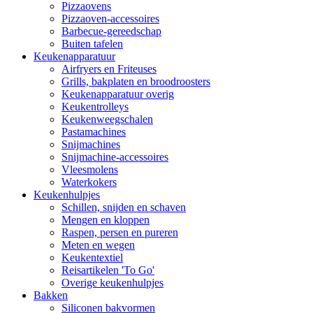
Pizzaovens
Pizzaoven-accessoires
Barbecue-gereedschap
Buiten tafelen
Keukenapparatuur
Airfryers en Friteuses
Grills, bakplaten en broodroosters
Keukenapparatuur overig
Keukentrolleys
Keukenweegschalen
Pastamachines
Snijmachines
Snijmachine-accessoires
Vleesmolens
Waterkokers
Keukenhulpjes
Schillen, snijden en schaven
Mengen en kloppen
Raspen, persen en pureren
Meten en wegen
Keukentextiel
Reisartikelen 'To Go'
Overige keukenhulpjes
Bakken
Siliconen bakvormen