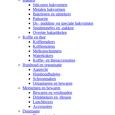
Bakken
Siliconen bakvormen
Metalen bakvormen
Bakringen en uitstekers
Patisserie
IJs-, pudding- en speciale bakvormen
Spuitmondjes en -zakken
Overige bakartikelen
Koffie en thee
Koffiemakers
Koffiemolens
Melkopschuimers
Waterkokers
Koffie- en theeaccessoires
Huishoud en organisatie
Aanrecht
Huishoudhulpjes
Schoonmaken
Organiseren en bewaren
Meenemen en bewaren
Bewaren en vershouden
Drinkbekers en -flessen
Lunchboxes
Accessoires
Duurzaam