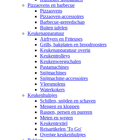
Pizzaovens en barbecue
Pizzaovens
Pizzaoven-accessoires
Barbecue-gereedschap
Buiten tafelen
Keukenapparatuur
Airfryers en Friteuses
Grills, bakplaten en broodroosters
Keukenapparatuur overig
Keukentrolleys
Keukenweegschalen
Pastamachines
Snijmachines
Snijmachine-accessoires
Vleesmolens
Waterkokers
Keukenhulpjes
Schillen, snijden en schaven
Mengen en kloppen
Raspen, persen en pureren
Meten en wegen
Keukentextiel
Reisartikelen 'To Go'
Overige keukenhulpjes