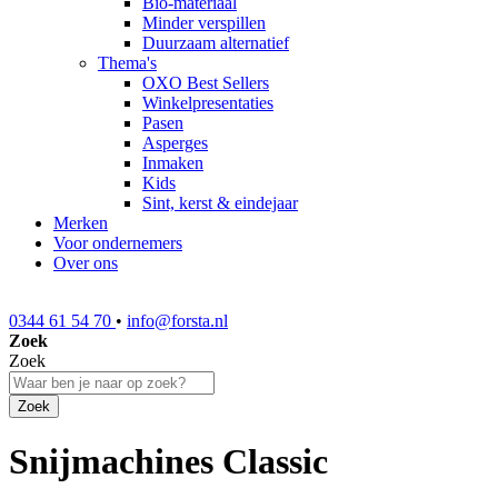
Bio-materiaal
Minder verspillen
Duurzaam alternatief
Thema's
OXO Best Sellers
Winkelpresentaties
Pasen
Asperges
Inmaken
Kids
Sint, kerst & eindejaar
Merken
Voor ondernemers
Over ons
0344 61 54 70
•
info@forsta.nl
Zoek
Zoek
Zoek
Snijmachines Classic