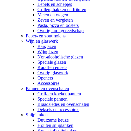
Lepels en schepjes
Grillen, bakken en frituren
Meten en wegen
Zeven en vergieten
Pasta, pizza en oosters
Overig kookgereedschap
Peper- en zoutmolens
Wijn en glaswerk
Barglazen
Wijnglazen
Non-alcoholische glazen
Speciale glazen
Karaffen en sets
Overig glaswerk
Openers
Accessoires
Pannen en ovenschalen
Grill- en koekenpannen
Speciale pannen
Braadsledes en ovenschalen
Deksels en accessoires
Snijplanken
Duurzame keuze
Houten snijplanken
Kunststof snijplanken