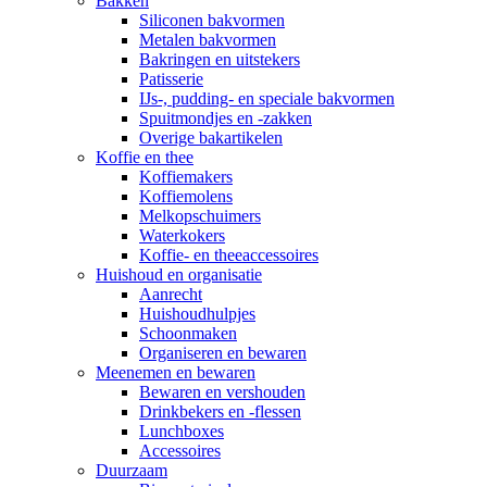
Bakken
Siliconen bakvormen
Metalen bakvormen
Bakringen en uitstekers
Patisserie
IJs-, pudding- en speciale bakvormen
Spuitmondjes en -zakken
Overige bakartikelen
Koffie en thee
Koffiemakers
Koffiemolens
Melkopschuimers
Waterkokers
Koffie- en theeaccessoires
Huishoud en organisatie
Aanrecht
Huishoudhulpjes
Schoonmaken
Organiseren en bewaren
Meenemen en bewaren
Bewaren en vershouden
Drinkbekers en -flessen
Lunchboxes
Accessoires
Duurzaam