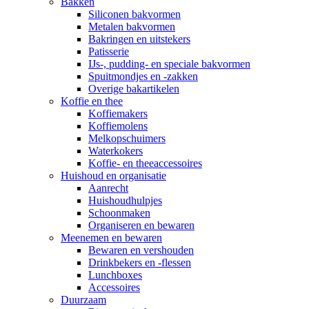
Bakken
Siliconen bakvormen
Metalen bakvormen
Bakringen en uitstekers
Patisserie
IJs-, pudding- en speciale bakvormen
Spuitmondjes en -zakken
Overige bakartikelen
Koffie en thee
Koffiemakers
Koffiemolens
Melkopschuimers
Waterkokers
Koffie- en theeaccessoires
Huishoud en organisatie
Aanrecht
Huishoudhulpjes
Schoonmaken
Organiseren en bewaren
Meenemen en bewaren
Bewaren en vershouden
Drinkbekers en -flessen
Lunchboxes
Accessoires
Duurzaam