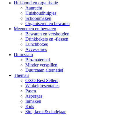
Huishoud en organisatie
Aanrecht
Huishoudhulpjes
Schoonmaken
Organiseren en bewaren
Meenemen en bewaren
Bewaren en vershouden
Drinkbekers en -flessen
Lunchboxes
Accessoires
Duurzaam
Bio-materiaal
Minder verspillen
Duurzaam alternatief
Thema's
OXO Best Sellers
Winkelpresentaties
Pasen
Asperges
Inmaken
Kids
Sint, kerst & eindejaar