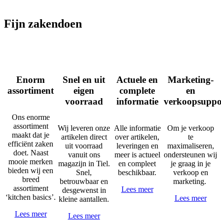
Fijn zakendoen
Enorm
Snel en uit
Actuele en
Marketing-
assortiment
eigen
complete
en
voorraad
informatie
verkoopsuppo
Ons enorme
assortiment
Wij leveren onze
Alle informatie
Om je verkoop
maakt dat je
artikelen direct
over artikelen,
te
efficiënt zaken
uit voorraad
leveringen en
maximaliseren,
doet. Naast
vanuit ons
meer is actueel
ondersteunen wij
mooie merken
magazijn in Tiel.
en compleet
je graag in je
bieden wij een
Snel,
beschikbaar.
verkoop en
breed
betrouwbaar en
marketing.
assortiment
Lees meer
desgewenst in
‘kitchen basics’.
Lees meer
kleine aantallen.
Lees meer
Lees meer