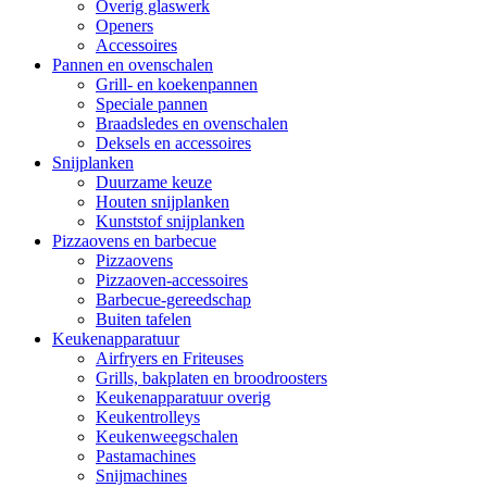
Overig glaswerk
Openers
Accessoires
Pannen en ovenschalen
Grill- en koekenpannen
Speciale pannen
Braadsledes en ovenschalen
Deksels en accessoires
Snijplanken
Duurzame keuze
Houten snijplanken
Kunststof snijplanken
Pizzaovens en barbecue
Pizzaovens
Pizzaoven-accessoires
Barbecue-gereedschap
Buiten tafelen
Keukenapparatuur
Airfryers en Friteuses
Grills, bakplaten en broodroosters
Keukenapparatuur overig
Keukentrolleys
Keukenweegschalen
Pastamachines
Snijmachines