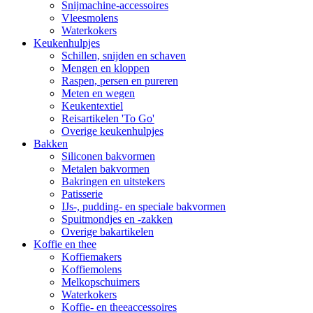
Snijmachine-accessoires
Vleesmolens
Waterkokers
Keukenhulpjes
Schillen, snijden en schaven
Mengen en kloppen
Raspen, persen en pureren
Meten en wegen
Keukentextiel
Reisartikelen 'To Go'
Overige keukenhulpjes
Bakken
Siliconen bakvormen
Metalen bakvormen
Bakringen en uitstekers
Patisserie
IJs-, pudding- en speciale bakvormen
Spuitmondjes en -zakken
Overige bakartikelen
Koffie en thee
Koffiemakers
Koffiemolens
Melkopschuimers
Waterkokers
Koffie- en theeaccessoires