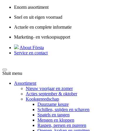
Enorm assortiment
Snel en uit eigen voorraad
Actuele en complete informatie
Marketing- en verkoopsupport
About Första
Service en contact
Sluit menu
Assortiment
Nieuw voorjaar en zomer
Acties september & oktober
Kookgereedschap
Duurzame keuze
Schillen, snijden en schaven
Spatels en tangen
Mengen en kloppen
Raspen, persen en pureren
Openen, kraken en ontpitten