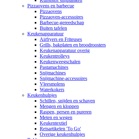
Kunststof snijplanken
Pizzaovens en barbecue
Pizzaovens
Pizzaoven-accessoires
Barbecue-gereedschap
Buiten tafelen
Keukenapparatuur
Airfryers en Friteuses
Grills, bakplaten en broodroosters
Keukenapparatuur overig
Keukentrolleys
Keukenweegschalen
Pastamachines
Snijmachines
Snijmachine-accessoires
Vleesmolens
Waterkokers
Keukenhulpjes
Schillen, snijden en schaven
Mengen en kloppen
Raspen, persen en pureren
Meten en wegen
Keukentextiel
Reisartikelen 'To Go'
Overige keukenhulpjes