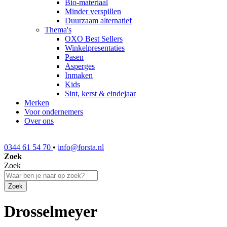
Bio-materiaal
Minder verspillen
Duurzaam alternatief
Thema's
OXO Best Sellers
Winkelpresentaties
Pasen
Asperges
Inmaken
Kids
Sint, kerst & eindejaar
Merken
Voor ondernemers
Over ons
0344 61 54 70
•
info@forsta.nl
Zoek
Zoek
Zoek
Drosselmeyer