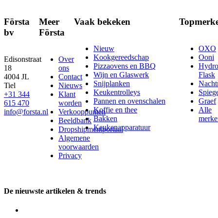
Första
Meer
Vaak bekeken
Topmerk
bv
Första
Nieuw
OXO
Kookgereedschap
Ooni
Edisonstraat
Over
Pizzaovens en BBQ
Hydr
18
ons
Wijn en Glaswerk
Flask
4004 JL
Contact
Snijplanken
Nach
Tiel
Nieuws
Keukentrolleys
Spieg
+31 344
Klant
Pannen en ovenschalen
Graef
615 470
worden
Koffie en thee
Alle
info@forsta.nl
Verkooppunten
Bakken
merke
Beeldbank
Keukenapparatuur
Dropshipmentportaal
Algemene
voorwaarden
Privacy
De nieuwste artikelen & trends