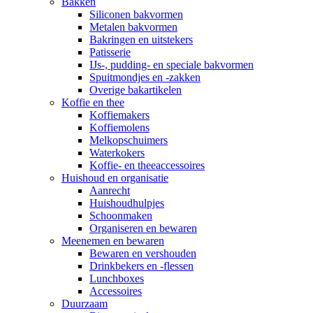
Bakken
Siliconen bakvormen
Metalen bakvormen
Bakringen en uitstekers
Patisserie
IJs-, pudding- en speciale bakvormen
Spuitmondjes en -zakken
Overige bakartikelen
Koffie en thee
Koffiemakers
Koffiemolens
Melkopschuimers
Waterkokers
Koffie- en theeaccessoires
Huishoud en organisatie
Aanrecht
Huishoudhulpjes
Schoonmaken
Organiseren en bewaren
Meenemen en bewaren
Bewaren en vershouden
Drinkbekers en -flessen
Lunchboxes
Accessoires
Duurzaam