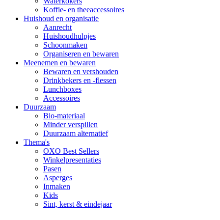
Waterkokers
Koffie- en theeaccessoires
Huishoud en organisatie
Aanrecht
Huishoudhulpjes
Schoonmaken
Organiseren en bewaren
Meenemen en bewaren
Bewaren en vershouden
Drinkbekers en -flessen
Lunchboxes
Accessoires
Duurzaam
Bio-materiaal
Minder verspillen
Duurzaam alternatief
Thema's
OXO Best Sellers
Winkelpresentaties
Pasen
Asperges
Inmaken
Kids
Sint, kerst & eindejaar