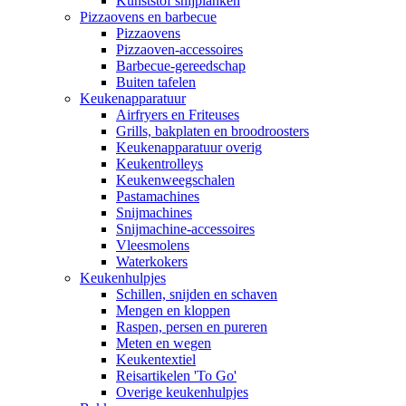
Kunststof snijplanken
Pizzaovens en barbecue
Pizzaovens
Pizzaoven-accessoires
Barbecue-gereedschap
Buiten tafelen
Keukenapparatuur
Airfryers en Friteuses
Grills, bakplaten en broodroosters
Keukenapparatuur overig
Keukentrolleys
Keukenweegschalen
Pastamachines
Snijmachines
Snijmachine-accessoires
Vleesmolens
Waterkokers
Keukenhulpjes
Schillen, snijden en schaven
Mengen en kloppen
Raspen, persen en pureren
Meten en wegen
Keukentextiel
Reisartikelen 'To Go'
Overige keukenhulpjes