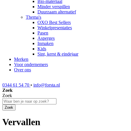
Bio-materiaal
Minder verspillen
Duurzaam alternatief
Thema's
OXO Best Sellers
Winkelpresentaties
Pasen
Asperges
Inmaken
Kids
Sint, kerst & eindejaar
Merken
Voor ondernemers
Over ons
0344 61 54 70
•
info@forsta.nl
Zoek
Zoek
Zoek
Vervallen