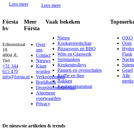
Lees meer
Lees meer
Första
Meer
Vaak bekeken
Topmerk
bv
Första
Nieuw
OXO
Kookgereedschap
Ooni
Edisonstraat
Over
Pizzaovens en BBQ
Hydr
18
ons
Wijn en Glaswerk
Flask
4004 JL
Contact
Snijplanken
Nach
Tiel
Nieuws
Keukentrolleys
Spieg
+31 344
Klant
Pannen en ovenschalen
Graef
615 470
worden
Koffie en thee
Alle
info@forsta.nl
Verkooppunten
Bakken
merke
Beeldbank
Keukenapparatuur
Dropshipmentportaal
Algemene
voorwaarden
Privacy
De nieuwste artikelen & trends