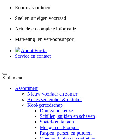
Enorm assortiment
Snel en uit eigen voorraad
Actuele en complete informatie
Marketing- en verkoopsupport
About Första
Service en contact
Sluit menu
Assortiment
Nieuw voorjaar en zomer
Acties september & oktober
Kookgereedschap
Duurzame keuze
Schillen, snijden en schaven
Spatels en tangen
Mengen en kloppen
Raspen, persen en pureren
Openen, kraken en ontpitten