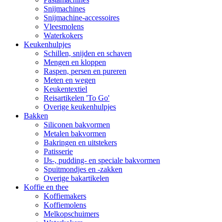
Snijmachines
Snijmachine-accessoires
Vleesmolens
Waterkokers
Keukenhulpjes
Schillen, snijden en schaven
Mengen en kloppen
Raspen, persen en pureren
Meten en wegen
Keukentextiel
Reisartikelen 'To Go'
Overige keukenhulpjes
Bakken
Siliconen bakvormen
Metalen bakvormen
Bakringen en uitstekers
Patisserie
IJs-, pudding- en speciale bakvormen
Spuitmondjes en -zakken
Overige bakartikelen
Koffie en thee
Koffiemakers
Koffiemolens
Melkopschuimers