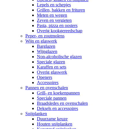
Lepels en schepjes
Grillen, bakken en frituren
Meten en wegen
Zeven en vergieten
Pasta, pizza en oosters
Overig kookgereedschap
Peper- en zoutmolens
Wijn en glaswerk
Barglazen
Wijnglazen
Non-alcoholische glazen
Speciale glazen
Karaffen en sets
Overig glaswerk
Openers
Accessoires
Pannen en ovenschalen
Grill- en koekenpannen
Speciale pannen
Braadsledes en ovenschalen
Deksels en accessoires
Snijplanken
Duurzame keuze
Houten snijplanken