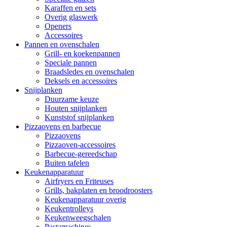
Karaffen en sets
Overig glaswerk
Openers
Accessoires
Pannen en ovenschalen
Grill- en koekenpannen
Speciale pannen
Braadsledes en ovenschalen
Deksels en accessoires
Snijplanken
Duurzame keuze
Houten snijplanken
Kunststof snijplanken
Pizzaovens en barbecue
Pizzaovens
Pizzaoven-accessoires
Barbecue-gereedschap
Buiten tafelen
Keukenapparatuur
Airfryers en Friteuses
Grills, bakplaten en broodroosters
Keukenapparatuur overig
Keukentrolleys
Keukenweegschalen
Pastamachines