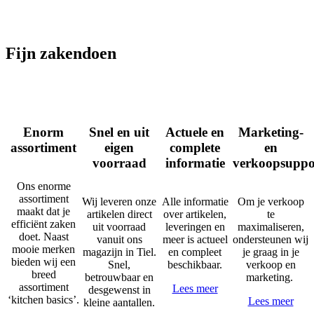
Fijn zakendoen
Enorm
Snel en uit
Actuele en
Marketing-
assortiment
eigen
complete
en
voorraad
informatie
verkoopsuppo
Ons enorme
assortiment
Wij leveren onze
Alle informatie
Om je verkoop
maakt dat je
artikelen direct
over artikelen,
te
efficiënt zaken
uit voorraad
leveringen en
maximaliseren,
doet. Naast
vanuit ons
meer is actueel
ondersteunen wij
mooie merken
magazijn in Tiel.
en compleet
je graag in je
bieden wij een
Snel,
beschikbaar.
verkoop en
breed
betrouwbaar en
marketing.
assortiment
Lees meer
desgewenst in
‘kitchen basics’.
Lees meer
kleine aantallen.