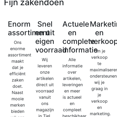
Fijn zakendoen
Enorm
Snel
Actuele
Marketi
assortiment
en uit
en
en
eigen
complete
verkoo
Ons
voorraad
informatie
enorme
Om je
assortiment
verkoop
Wij
Alle
maakt
te
leveren
informatie
dat je
maximaliseren
onze
over
efficiënt
ondersteunen
artikelen
artikelen,
zaken
wij je
direct uit
leveringen
doet.
graag in
voorraad
en meer
Naast
je
vanuit
is actueel
mooie
verkoop
ons
en
merken
en
magazijn
compleet
bieden
marketing.
in Tiel.
beschikbaar.