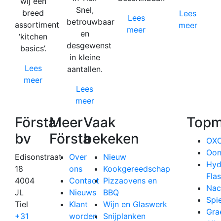
wij een
Snel,
breed
Lees
Lees
betrouwbaar
assortiment
meer
meer
en
‘kitchen
desgewenst
basics’.
in kleine
Lees
aantallen.
meer
Lees
meer
Första
Meer
Vaak
Topm
bv
Första
bekeken
OX
Oon
Edisonstraat
Over
Nieuw
Hyd
18
ons
Kookgereedschap
Fla
4004
Contact
Pizzaovens en
Nac
JL
Nieuws
BBQ
Spi
Tiel
Klant
Wijn en Glaswerk
Gra
+31
worden
Snijplanken