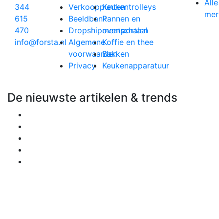
Alle
344
Verkooppunten
Keukentrolleys
mer
615
Beeldbank
Pannen en
470
Dropshipmentportaal
ovenschalen
info@forsta.nl
Algemene
Koffie en thee
voorwaarden
Bakken
Privacy
Keukenapparatuur
De nieuwste artikelen & trends